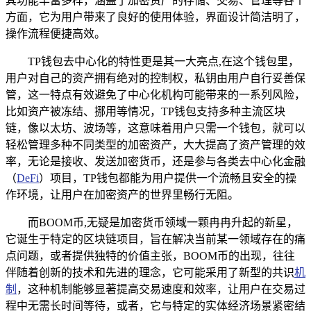
其功能丰富多样，涵盖了加密资产的存储、交易、管理等各个
方面，它为用户带来了良好的使用体验，界面设计简洁明了，
操作流程便捷高效。
TP钱包去中心化的特性更是其一大亮点,在这个钱包里，
用户对自己的资产拥有绝对的控制权，私钥由用户自行妥善保
管，这一特点有效避免了中心化机构可能带来的一系列风险，
比如资产被冻结、挪用等情况，TP钱包支持多种主流区块
链，像以太坊、波场等，这意味着用户只需一个钱包，就可以
轻松管理多种不同类型的加密资产，大大提高了资产管理的效
率，无论是接收、发送加密货币，还是参与各类去中心化金融
（
DeFi
）项目，TP钱包都能为用户提供一个流畅且安全的操
作环境，让用户在加密资产的世界里畅行无阻。
而BOOM币,无疑是加密货币领域一颗冉冉升起的新星，
它诞生于特定的区块链项目，旨在解决当前某一领域存在的痛
点问题，或者提供独特的价值主张，BOOM币的出现，往往
伴随着创新的技术和先进的理念，它可能采用了新型的共识
机
制
，这种机制能够显著提高交易速度和效率，让用户在交易过
程中无需长时间等待，或者，它与特定的实体经济场景紧密结