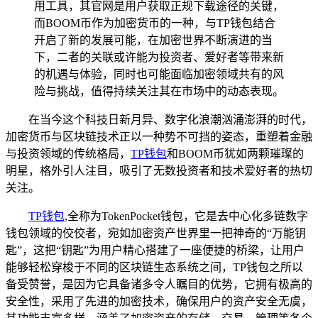
用工具，其官网是用户获取正规下载途径的关键，
而BOOM币作为加密货币的一种，与TP钱包结合
开启了新的发展可能，在加密世界不断演进的当
下，二者的关联或许能为投资者、爱好者等带来新
的机遇与体验，同时也可能面临加密领域共有的风
险与挑战，值得持续关注其在市场中的动态表现。
在当今这个科技日新月异、数字化浪潮汹涌澎湃的时代，
加密货币与区块链技术正以一种势不可挡的姿态，重塑着金融
与投资领域的传统格局，
TP
钱包
和BOOM币犹如两颗璀璨的
明星，格外引人注目，吸引了无数投资者和技术爱好者的热切
关注。
TP钱包
,全称为TokenPocket钱包，它是去中心化多链数字
钱包领域的佼佼者，宛如加密资产世界里一把神奇的“万能钥
匙”，这把“钥匙”为用户精心搭建了一座便捷的桥梁，让用户
能够轻松穿梭于不同的区块链生态系统之间，TP钱包之所以
备受赞誉，是因为它具备诸多令人瞩目的优势，它拥有极高的
安全性，采用了先进的加密技术，确保用户的资产安全无虞，