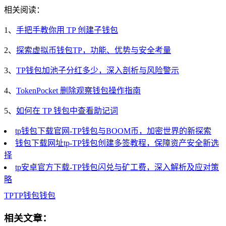
相关阅读：
1、
手把手教你用 TP 创建子钱包
2、
探索虚拟币钱包TP，功能、优势与安全考量
3、
TP钱包加池子分红多少，深入剖析与风险警示
4、
TokenPocket 删除观察钱包操作指南
5、
如何在 TP 钱包中查看助记词
tp钱包下载官网-TP钱包与BOOM币，加密世界的新探索
钱包下载网址tp-TP钱包创建多签教程，保障资产安全新选
择
tp安卓官方下载-TP钱包闪兑与矿工费，深入解析及应对策
略
TP
TP钱包
钱包
相关文章：