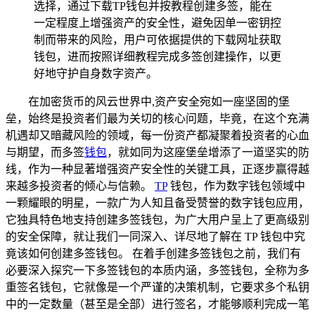
选择，通过下载TP钱包并按教程创建多签，能在
一定程度上增强资产的安全性，避免因单一密钥控
制而带来的风险，用户可依据提供的下载网址获取
钱包，进而按照详细教程完成多签创建操作，以更
好地守护自身数字资产。
在加密货币的风云世界中,资产安全宛如一座坚固的堡
垒，始终是投资者们最为关切的核心问题，毕竟，在这个充满
机遇却又暗藏风险的领域，每一份资产都凝聚着投资者的心血
与期望，而多签
钱包
，就如同为这座堡垒增添了一道坚实的防
线，作为一种显著增强资产安全性的关键工具，正逐步赢得越
来越多投资者的倾心与信赖。
TP
钱包，作为数字钱包领域中
一颗耀眼的明星，一款广为人知且备受赞誉的数字钱包应用，
它独具特色地支持创建多签钱包，为广大用户呈上了更高级别
的安全保障，就让我们一同深入、详尽地了解在 TP 钱包中究
竟该如何创建多签钱包。 在着手创建多签钱包之前，我们有
必要深入探究一下多签钱包的本质内涵，多签钱包，全称为多
重签名钱包，它就像是一个严谨的决策机制，它要求多个私钥
中的一定数量（甚至是全部）进行签名，才能够顺利完成一笔