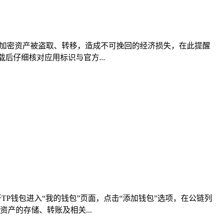
能导致加密资产被盗取、转移，造成不可挽回的经济损失，在此提醒
后仔细核对应用标识与官方...
TP钱包进入“我的钱包”页面，点击“添加钱包”选项，在公链列
产的存储、转账及相关...