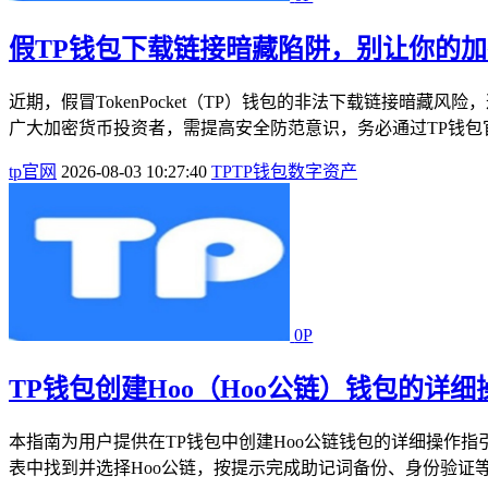
假TP钱包下载链接暗藏陷阱，别让你的
近期，假冒TokenPocket（TP）钱包的非法下载链接
广大加密货币投资者，需提高安全防范意识，务必通过TP钱包
tp官网
2026-08-03 10:27:40
TP
TP钱包
数字资产
0P
TP钱包创建Hoo（Hoo公链）钱包的详
本指南为用户提供在TP钱包中创建Hoo公链钱包的详细操作指
表中找到并选择Hoo公链，按提示完成助记词备份、身份验证等