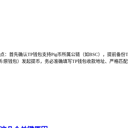
点：首先确认TP钱包支持Pig币所属公链（如BSC），提前备份
原钱包）发起提币，务必准确填写TP钱包收款地址、严格匹配对