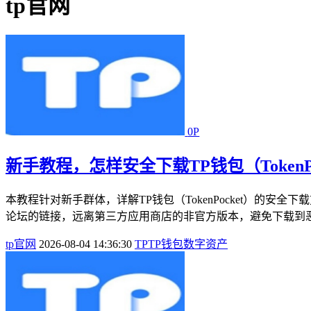
tp官网
0P
新手教程，怎样安全下载TP钱包（TokenPo
本教程针对新手群体，详解TP钱包（TokenPocket）
论坛的链接，远离第三方应用商店的非官方版本，避免下载到恶
tp官网
2026-08-04 14:36:30
TP
TP钱包
数字资产