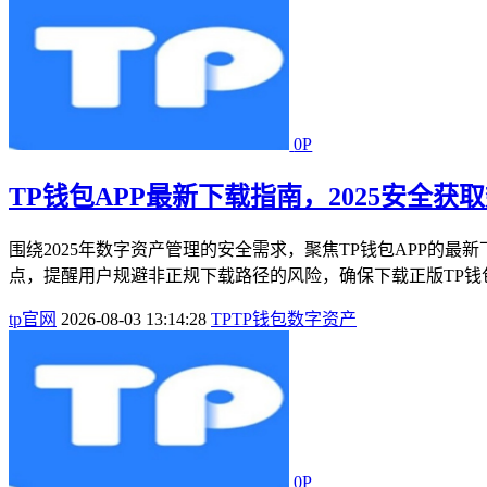
0P
TP钱包APP最新下载指南，2025安全
围绕2025年数字资产管理的安全需求，聚焦TP钱包APP
点，提醒用户规避非正规下载路径的风险，确保下载正版TP钱包
tp官网
2026-08-03 13:14:28
TP
TP钱包
数字资产
0P