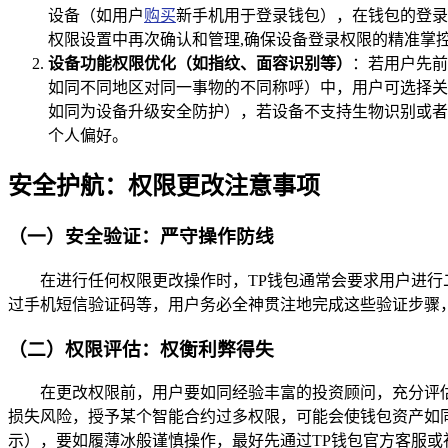
设备（如用户
购买
新手机用于登录钱包），在钱包的登录
权限设置中再次确认和管理,确保设备登录权限的精准掌
设备功能权限优化（如指纹、面容识别等）
：若用户先前
如同不同地区对同一事物的不同称呼）中，用户可选择关
如同为设备升级安全防护），若设备不支持生物识别或者
个人偏好。
安全护航：权限更改注意事项
（一）安全验证：严守操作防线
在进行任何权限更改操作时，TP钱包通常会要求用户进
过手机短信验证码等，用户务必全神贯注地完成这些验证步骤
（二）权限评估：权衡利弊得失
在更改权限前，用户要如同经验丰富的投资顾问，充分评
损失风险，授予某个智能合约过多权限，可能会使钱包资产如
示），要如履薄冰般谨慎操作，最好先通过TP钱包官方客服或