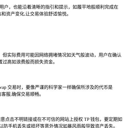
手用户，也能沿着清晰的指引和提示，如履平地般顺利完成在
态和资产变化,让交易体验舒适愉悦。
格参考值，但实际费用可能因网络拥堵情况如天气般波动，用户在确认
设置过高如浪费般而损失资金。
 Uniswap 交易时，要像严谨的科学家一样确保所涉及的代币是
包客服,确保交易顺畅。
意点击不明链接或在不可信的网站上授权 TP 钱包，要定期如
以防手机丢失或损坏等意外情况如暴风雨般导致资产丢失。