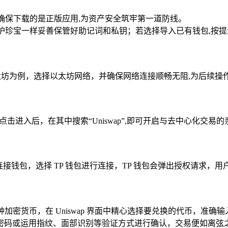
，确保下载的是正版应用,为资产安全筑牢第一道防线。
守护珍宝一样妥善保管好助记词和私钥；若选择导入已有钱包,按
以太坊为例，选择以太坊网络，并确保网络连接顺畅无阻,为后续操
，点击进入后，在其中搜索“Uniswap”,即可开启与去中心化交易
地提示连接钱包，选择 TP 钱包进行连接，TP 钱包会弹出授权请求，
两种加密货币，在 Uniswap 界面中精心选择要兑换的代币，准
密码或运用指纹、面部识别等验证方式进行确认，交易便如离弦之