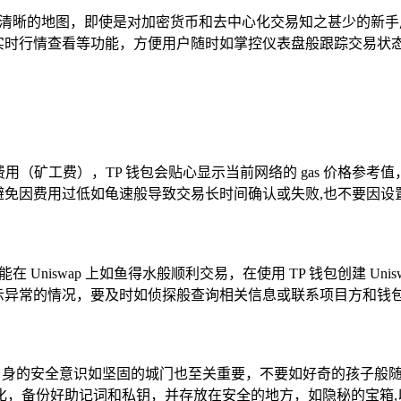
幅清晰的地图，即使是对加密货币和去中心化交易知之甚少的新
资产实时行情查看等功能，方便用户随时如掌控仪表盘般跟踪交易状
gas 费用（矿工费），TP 钱包会贴心显示当前网络的 gas 价
，避免因费用过低如龟速般导致交易长时间确认或失败,也不要因
有代币都能在 Uniswap 上如鱼得水般顺利交易，在使用 TP 钱包创建
或显示异常的情况，要及时如侦探般查询相关信息或联系项目方和钱
自身的安全意识如坚固的城门也至关重要，不要如好奇的孩子般随
化，备份好助记词和私钥，并存放在安全的地方，如隐秘的宝箱,