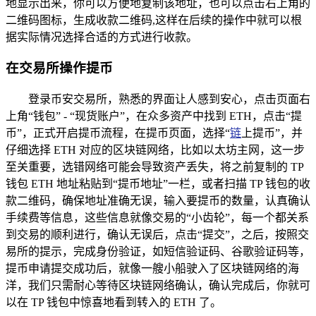
地显示出来，你可以方便地复制该地址，也可以点击右上角的
二维码图标，生成收款二维码,这样在后续的操作中就可以根
据实际情况选择合适的方式进行收款。
在交易所操作提币
登录币安交易所，熟悉的界面让人感到安心，点击页面右
上角“钱包” - “现货账户”，在众多资产中找到 ETH，点击“提
币”，正式开启提币流程，在提币页面，选择“
链
上提币”，并
仔细选择 ETH 对应的区块链网络，比如以太坊主网，这一步
至关重要，选错网络可能会导致资产丢失，将之前复制的 TP
钱包 ETH 地址粘贴到“提币地址”一栏，或者扫描 TP 钱包的收
款二维码，确保地址准确无误，输入要提币的数量，认真确认
手续费等信息，这些信息就像交易的“小齿轮”，每一个都关系
到交易的顺利进行，确认无误后，点击“提交”，之后，按照交
易所的提示，完成身份验证，如短信验证码、谷歌验证码等，
提币申请提交成功后，就像一艘小船驶入了区块链网络的海
洋，我们只需耐心等待区块链网络确认，确认完成后，你就可
以在 TP 钱包中惊喜地看到转入的 ETH 了。