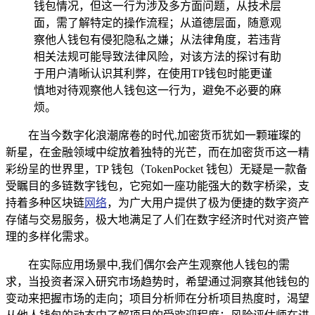
钱包情况，但这一行为涉及多方面问题，从技术层
面，需了解特定的操作流程；从道德层面，随意观
察他人钱包有侵犯隐私之嫌；从法律角度，若违背
相关法规可能导致法律风险，对该方法的探讨有助
于用户清晰认识其利弊，在使用TP钱包时能更谨
慎地对待观察他人钱包这一行为，避免不必要的麻
烦。
在当今数字化浪潮席卷的时代,加密货币犹如一颗璀璨的
新星，在金融领域中绽放着独特的光芒，而在加密货币这一精
彩纷呈的世界里，TP 钱包（TokenPocket 钱包）无疑是一款备
受瞩目的多链数字钱包，它宛如一座功能强大的数字桥梁，支
持着多种区块链
网络
，为广大用户提供了极为便捷的数字资产
存储与交易服务，极大地满足了人们在数字经济时代对资产管
理的多样化需求。
在实际应用场景中,我们偶尔会产生观察他人钱包的需
求，当投资者深入研究市场趋势时，希望通过洞察其他钱包的
变动来把握市场的走向；项目分析师在分析项目热度时，渴望