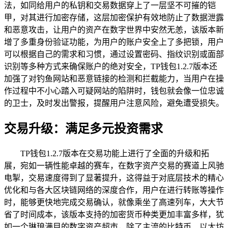
法，如同给用户的私钥和交易数据穿上了一层坚不可摧的铠
甲，对其进行加密存储，这层加密保护有效地防止了数据泄露
和恶意攻击，让用户的资产在数字世界中安然无恙，该版本新
增了多重身份验证功能，为用户的账户安全上了多把锁，用户
可以根据自己的需求和习惯，通过设置密码、指纹识别或面部
识别等多种方式来确保账户的绝对安全，TP钱包1.2.7版本还
加强了对钓鱼网站和恶意链接的检测和拦截能力，当用户在操
作过程中不小心踏入可疑网站的陷阱时，钱包就会像一位忠诚
的卫士，及时发出警报，提醒用户注意风险，避免遭受损失。
交易升级：满足多元投资需求
TP钱包1.2.7版本在交易功能上进行了全面的升级和拓
展，宛如一辆性能卓越的赛车，在数字资产交易的赛道上风驰
电掣，交易速度得到了显著提升，这得益于对底层技术的精心
优化和与各大区块链网络的深度合作，用户在进行转账等操作
时，能够更快地完成交易确认，就像乘坐了高速列车，大大节
省了时间成本，该版本支持的加密货币种类更加丰富多样，犹
如一个琳琅满目的数字资产超市，除了主流的比特币、以太坊