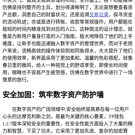
不失大气、直观又极具条理的布局，主界面上，各个功能模块
仿佛是排列整齐的士兵，划分得清晰明了，无论是想要查看资
产总额，洞悉自己的财富状况；还是追溯
交易记录
，探寻资金
的流动轨迹；亦或是进行转账、收款等常规操作，用户都能在
极短的时间内精准找到对应的入口，这种简洁的设计理念，就
像是为新用户量身打造的入门指南，极大地降低了他们的上手
难度，让新手也能迅速融入数字资产的管理世界，而对于老用
户来说，流畅高效的操作体验则如同鱼得水，大大提升了他们
的使用效率，新界面采用了更加柔和、温馨的色彩搭配，就像
春日里的微风，给人一种视觉上的舒适享受，即使长时间使
用，眼睛也不容易产生疲劳感，仿佛在数字世界中进行了一场
惬意的旅行。
安全加固：筑牢数字资产防护墙
在数字资产的广阔领域中,安全始终是高悬在每一位用户
心头的达摩克利斯之剑，是最为关键的核心要素，TP钱包
1.2.7版本深知安全的重要性，在安全性能方面投入了大量的精
力和智慧，下足了功夫，它采用了更加先进、复杂的加密算