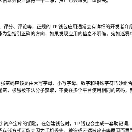
人信息会被泄露得一干二净，资产也会遭受严重损失。
、评分、评论等，正规的 TP 钱包应用通常会有详细的开发者
能为您指引正确的方向，如果发现应用的信息不明确，宛如迷雾
一个强密码应该是由大写字母、小写字母、数字和特殊字符巧妙组合
秘密，极易被不法分子获取，不要在多个平台使用相同的密码，
字资产宝库的钥匙，在创建钱包时，TP 钱包会生成一套助记词
子存储方式可能会因为手机丢失、被盗或云端被攻击等原因而导