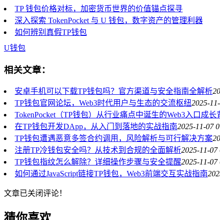
TP 钱包价格对标，加密货币世界的价值锚点探寻
深入探索 TokenPocket 与 U 钱包，数字资产的管理利器
如何辨别真假TP钱包
U
钱包
相关文章：
安卓手机可以下载TP钱包吗？官方渠道与安全指南全解析
20
TP钱包官网论坛，Web3时代用户与生态的交流枢纽
2025-11-
TokenPocket（TP钱包）从行业痛点中诞生的Web3入口成
在TP钱包开发DApp，从入门到落地的实战指南
2025-11-07 0
TP钱包遭遇恶意多签合约调用，风险解析与可行解决方案
20
注册TP冷钱包安全吗？从技术到合规的全面解析
2025-11-07 
TP钱包指纹怎么解除？详细操作步骤与安全提醒
2025-11-07 
如何通过JavaScript链接TP钱包，Web3前端交互实战指南
202
文章已关闭评论！
猜你喜欢