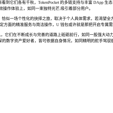
，可清晰看到它们各有千秋，TokenPocket 的多链支持与丰富 
高效操作体验上，如同一束独特光芒,吸引着部分用户。
 U 钱包，恰似一场个性化的抉择之旅，取决于个人具体需求，若渴望
更看重特定方面的精准服务与简洁操作，U 钱包或许就是那把开启专属
熠生辉的工具，它们在不断成长与完善的道路上砥砺前行，如同一股强
深的数字资产爱好者，皆可依据自身情况，如同精明的舵手驾驭