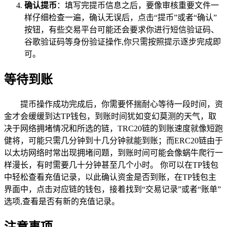
确认提币
：填写完提币信息之后，要像审核重要文件一
样仔细检查一遍，确认无误后，点击“提币”或者“确认”
按钮，有些交易平台可能还会要求你进行短信验证码、
谷歌验证码等身份验证操作,你只需按照提示逐步完成即
可。
等待到账
提币操作成功完成后，你需要怀揣耐心等待一段时间，资
金才会缓缓到达TP钱包，到账时间犹如变幻莫测的天气，取
决于网络拥堵情况和所选的链，TRC20链的到账速度就像短跑
健将，可能只需几分钟到十几分钟就能到账；而ERC20链由于
以太坊网络时常出现拥堵问题，到账时间可能会像蜗牛爬行一
样漫长，有时需要几十分钟甚至几个小时。 你可以在TP钱包
中轻松查看充值记录，以此确认资金是否到账，在TP钱包主
界面中，点击对应链的钱包，接着找到“交易记录”或者“账单”
选项,查看是否有新的充值记录。