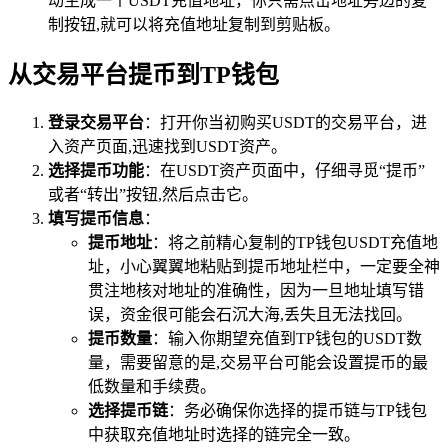
动生成一个USDT充值地址，你只需点击地址旁边的复
制按钮,就可以将充值地址复制到剪贴板。
从交易平台提币到TP钱包
登录交易平台
：打开你当初购买USDT的交易平台，进
入资产页面,迅速找到USDT资产。
选择提币功能
：在USDT资产页面中，仔细寻觅“提币”
或者“转出”按钮,然后点击它。
填写提币信息
：
提币地址
：将之前精心复制的TP钱包USDT充值地
址，小心翼翼地粘贴到提币地址栏中，一定要全神
贯注地核对地址的准确性，因为一旦地址填写错
误，资金很可能会石沉大海,丢失且无法找回。
提币数量
：输入你期望充值到TP钱包的USDT数
量，需要留意的是,交易平台可能会设置提币的最
低数量和手续费。
选择提币链
：务必确保你选择的提币链与TP钱包
中获取充值地址时选择的链完全一致。