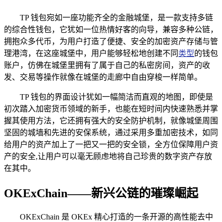
TP 钱包宛如一座功能齐全的金融城堡，是一款支持多链
的综合性钱包，它犹如一位热情好客的向导，兼容多种公链，
拥抱众多代币，为用户打造了便捷、安全的加密资产存储与管
理港湾，在这座城堡中，用户能够轻松地创建不同
类型
的钱包
账户，仿佛在城堡里拥有了属于自己的私密房间，资产的收
发、交易等操作就像在城堡的走廊中自由穿梭一样简单。
TP 钱包的界面设计犹如一幅简洁而直观的地图，即使是
初次踏入加密货币领域的新手，也能在短时间内快速熟悉并掌
握其使用方法，它还拥有强大的安全防护机制，就像城堡周围
坚固的城墙和先进的安保系统，通过采用多重加密技术，如同
给用户的资产加上了一把又一把的安全锁，全方位保障用户资
产的安全,让用户可以毫无顾虑地将自己珍贵的数字资产存放
在其中。
OKExChain——新兴公链的璀璨崛起
OKExChain 是 OKEx 精心打造的一条开源的高性能去中