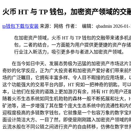
火币 HT 与 TP 钱包，加密资产领域的
tp钱包下载与安装
来源：网络 作者： 编辑：qbadmin
2026-01-
在加密资产领域，火币 HT 与 TP 钱包的交融带来诸多
包，二者的结合，一方面能为用户提供更便捷的资产存储
行业注入新活力，吸引更多参与者进入加密资产领域。
在当今如日中天、发展态势极为迅猛的加密资产市场这片浩
奇妙的化学反应，正为广大投资者和加密资产爱好者们带来前所
场的广泛瞩目，它拥有丰富多样、令人目不暇接的应用场景，
这个功能强大的交易平台内部，HT 宛如一把神奇的钥匙，
本，让他们在投资的道路上更加游刃有余，持有 HT 的用户
随着火币生态系统如同生机勃勃的森林一般不断拓展和壮大，
矿池等，进一步增强了其在整个庞大生态系统中的流通性和内在价值
迎程度极高的多链数字钱包，它就像是一个包容万象的数字宝库
面设计简洁大方、一目了然，即使是刚刚踏入加密资产领域的
云流水般在不同公链之间进行资产的自由转移，仿佛在数字世界