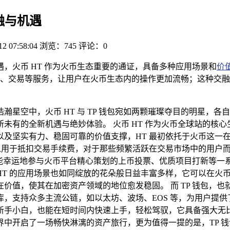
交融与机遇
12 07:58:04
浏览：745
评论：0
机遇，火币 HT 作为火币生态重要的通证，具备多种应用场景和
价
、交易等服务，让用户在火币生态内的操作更加流畅；这种交融
瀚星空中，火币 HT 与 TP 钱包宛如两颗璀璨夺目的明星，
未有的全新机遇与绝妙体验。 火币 HT 作为火币全球站的核
以及坚实有力、稳固可靠的价值支撑，HT 最初依托于火币这一
可以用于抵扣交易手续费，对于那些频繁活跃在交易市场中的用户
还能幸运地参与火币平台精心策划的上币投票、优质项目打新等一系
HT 的应用场景也如同绽放的花朵般日益丰富多样，它可以在火
，使其在加密资产领域的地位愈发稳固。 而 TP 钱包，也就是 T
，支持众多主流公链，如以太坊、波场、EOS 等，为用户提供
新手小白，也能在短时间内快速上手，轻松驾驭，它具备强大无
中开启了一场畅快淋漓的资产旅行，更为值得一提的是，TP 