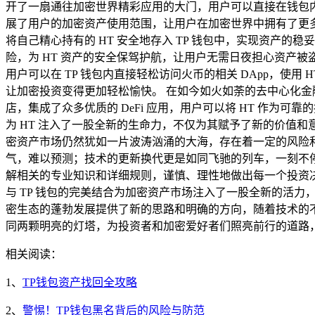
开了一扇通往加密世界精彩应用的大门，用户可以直接在钱包内
展了用户的加密资产使用范围，让用户在加密世界中拥有了更多的
将自己精心持有的 HT 安全地存入 TP 钱包中，实现资产
险，为 HT 资产的安全保驾护航，让用户无需日夜担心资产被
用户可以在 TP 钱包内直接轻松访问火币的相关 DApp，
让加密投资变得更加轻松愉快。 在如今如火如荼的去中心化金融（
店，集成了众多优质的 DeFi 应用，用户可以将 HT 作为
为 HT 注入了一股全新的生命力，不仅为其赋予了新的价值
密资产市场仍然犹如一片波涛汹涌的大海，存在着一定的风险和不
气，难以预测；技术的更新换代更是如同飞驰的列车，一刻不停，
解相关的专业知识和详细规则，谨慎、理性地做出每一个投资决
与 TP 钱包的完美结合为加密资产市场注入了一股全新的活
密生态的蓬勃发展提供了新的思路和明确的方向，随着技术的不断
同两颗明亮的灯塔，为投资者和加密爱好者们照亮前行的道路
相关阅读：
1、
TP钱包资产找回全攻略
2、
警惕！TP钱包黑名背后的风险与防范