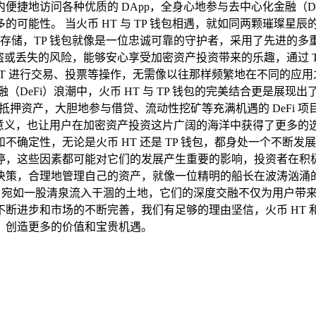
便捷地访问各种优质的 DApp，全身心地参与去中心化金融（D
可能性。 当火币 HT 与 TP 钱包相遇，就如同两颗璀璨星
的稳妥存储，TP 钱包就像是一位忠诚可靠的守护者，采用了先进
盗或丢失的风险，能够安心享受加密资产投资带来的乐趣，通过 T
使用 HT 进行交易、投票等操作，无需像以往那样频繁地在不同的
DeFi）浪潮中，火币 HT 与 TP 钱包的完美结合更是展现
可靠的抵押资产，大胆地参与借贷、流动性挖矿等充满机遇的 DeF
和意义，也让用户在加密资产投资这片广阔的海洋中获得了更多的
确定性，无论是火币 HT 还是 TP 钱包，都身处一个不断
这些因素都可能对它们的发展产生重要的影响，投资者在积极参与
策，合理地管理自己的资产，就像一位精明的船长在波涛汹涌的
力，宛如一股清泉流入干涸的土地，它们的深度交融不仅为用户带
进步和市场的不断完善，我们有足够的理由坚信，火币 HT 和
，创造更多的价值和宝贵机遇。