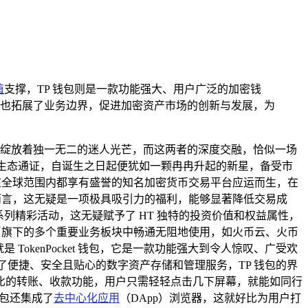
值
支撑，TP 钱包则是一款功能强大、用户广泛的加密钱
也拓展了业务边界，促进加密资产市场的创新与发展，为
各自绽放着独一无二的迷人光芒，而这两者的深度交融，恰似一场
心生态通证，自诞生之日起便犹如一颗冉冉升起的新星，备受市
在全球范围内都享有盛誉的知名加密货币交易平台应运而生，在
而言，这无疑是一项极具吸引力的福利，能够显著降低交易成
列精彩活动，这无疑赋予了 HT 独特的投资价值和权益属性，
币旗下的多个重要业务板块中畅通无阻地使用，如火币云、火币
okenPocket 钱包，它是一款功能强大到令人惊叹、广受欢
了便捷、安全且贴心的数字资产存储和管理服务，TP 钱包的界
比的转账、收款功能，用户只需轻轻点击几下屏幕，就能如同行
钱包还集成了
去中心化应用
（DApp）浏览器，这就好比为用户打