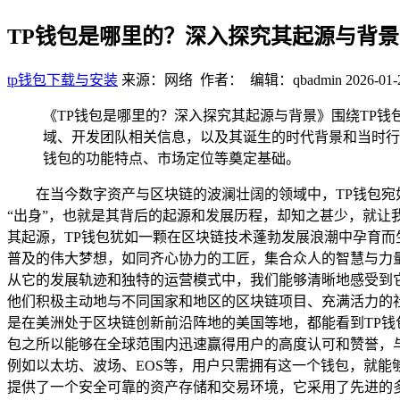
TP钱包是哪里的？深入探究其起源与背景
tp钱包下载与安装
来源：网络 作者： 编辑：qbadmin
2026-01-
《TP钱包是哪里的？深入探究其起源与背景》围绕TP钱
域、开发团队相关信息，以及其诞生的时代背景和当时行
钱包的功能特点、市场定位等奠定基础。
在当今数字资产与区块链的波澜壮阔的领域中，TP钱包宛
“出身”，也就是其背后的起源和发展历程，却知之甚少，就让我们
其起源，TP钱包犹如一颗在区块链技术蓬勃发展浪潮中孕育
普及的伟大梦想，如同齐心协力的工匠，集合众人的智慧与力量
从它的发展轨迹和独特的运营模式中，我们能够清晰地感受到
他们积极主动地与不同国家和地区的区块链项目、充满活力的
是在美洲处于区块链创新前沿阵地的美国等地，都能看到TP钱
包之所以能够在全球范围内迅速赢得用户的高度认可和赞誉，
例如以太坊、波场、EOS等，用户只需拥有这一个钱包，就能
提供了一个安全可靠的资产存储和交易环境，它采用了先进的