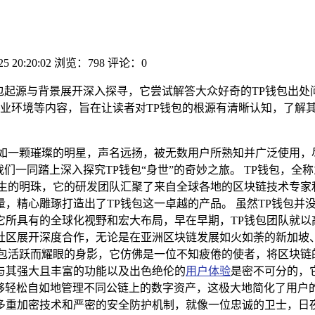
25 20:20:02
浏览：798
评论：0
包起源与背景展开深入探寻，它尝试解答大众好奇的TP钱包出处
业环境等内容，旨在让读者对TP钱包的根源有清晰认知，了解其
如一颗璀璨的明星，声名远扬，被无数用户所熟知并广泛使用，
一同踏上深入探究TP钱包“身世”的奇妙之旅。 TP钱包，全称为T
而生的明珠，它的研发团队汇聚了来自全球各地的区块链技术专家
，精心雕琢打造出了TP钱包这一卓越的产品。 虽然TP钱包并
它所具有的全球化视野和宏大布局，早在早期，TP钱包团队就以
社区展开深度合作，无论是在亚洲区块链发展如火如荼的新加坡
包活跃而耀眼的身影，它仿佛是一位不知疲倦的使者，将区块链的
与其强大且丰富的功能以及出色绝伦的
用户体验
是密不可分的，
够轻松自如地管理不同公链上的数字资产，这极大地简化了用户
多重加密技术和严密的安全防护机制，就像一位忠诚的卫士，日