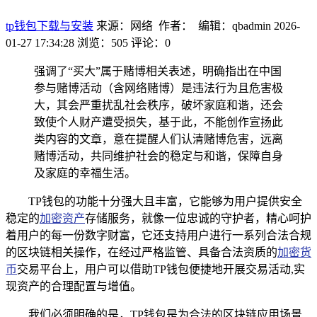
tp钱包下载与安装
来源：网络 作者： 编辑：qbadmin
2026-
01-27 17:34:28
浏览：505
评论：0
强调了“买大”属于赌博相关表述，明确指出在中国
参与赌博活动（含网络赌博）是违法行为且危害极
大，其会严重扰乱社会秩序，破坏家庭和谐，还会
致使个人财产遭受损失，基于此，不能创作宣扬此
类内容的文章，意在提醒人们认清赌博危害，远离
赌博活动，共同维护社会的稳定与和谐，保障自身
及家庭的幸福生活。
TP钱包的功能十分强大且丰富，它能够为用户提供安全
稳定的
加密资产
存储服务，就像一位忠诚的守护者，精心呵护
着用户的每一份数字财富，它还支持用户进行一系列合法合规
的区块链相关操作，在经过严格监管、具备合法资质的
加密货
币
交易平台上，用户可以借助TP钱包便捷地开展交易活动,实
现资产的合理配置与增值。
我们必须明确的是，TP钱包是为合法的区块链应用场景