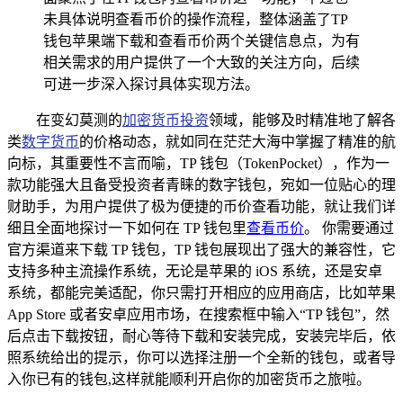
未具体说明查看币价的操作流程，整体涵盖了TP
钱包苹果端下载和查看币价两个关键信息点，为有
相关需求的用户提供了一个大致的关注方向，后续
可进一步深入探讨具体实现方法。
在变幻莫测的
加密货币投资
领域，能够及时精准地了解各
类
数字货币
的价格动态，就如同在茫茫大海中掌握了精准的航
向标，其重要性不言而喻，TP 钱包（TokenPocket），作为一
款功能强大且备受投资者青睐的数字钱包，宛如一位贴心的理
财助手，为用户提供了极为便捷的币价查看功能，就让我们详
细且全面地探讨一下如何在 TP 钱包里
查看币价
。 你需要通过
官方渠道来下载 TP 钱包，TP 钱包展现出了强大的兼容性，它
支持多种主流操作系统，无论是苹果的 iOS 系统，还是安卓
系统，都能完美适配，你只需打开相应的应用商店，比如苹果
App Store 或者安卓应用市场，在搜索框中输入“TP 钱包”，然
后点击下载按钮，耐心等待下载和安装完成，安装完毕后，依
照系统给出的提示，你可以选择注册一个全新的钱包，或者导
入你已有的钱包,这样就能顺利开启你的加密货币之旅啦。