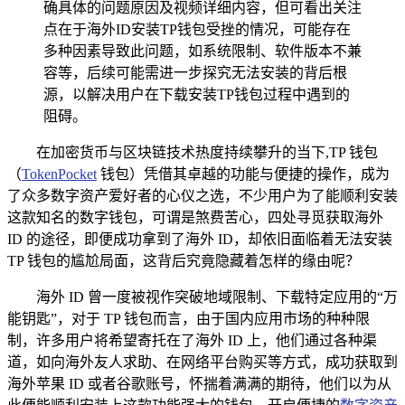
确具体的问题原因及视频详细内容，但可看出关注
点在于海外ID安装TP钱包受挫的情况，可能存在
多种因素导致此问题，如系统限制、软件版本不兼
容等，后续可能需进一步探究无法安装的背后根
源，以解决用户在下载安装TP钱包过程中遇到的
阻碍。
在加密货币与区块链技术热度持续攀升的当下,TP 钱包
（
TokenPocket
钱包）凭借其卓越的功能与便捷的操作，成为
了众多数字资产爱好者的心仪之选，不少用户为了能顺利安装
这款知名的数字钱包，可谓是煞费苦心，四处寻觅获取海外
ID 的途径，即便成功拿到了海外 ID，却依旧面临着无法安装
TP 钱包的尴尬局面，这背后究竟隐藏着怎样的缘由呢？
海外 ID 曾一度被视作突破地域限制、下载特定应用的“万
能钥匙”，对于 TP 钱包而言，由于国内应用市场的种种限
制，许多用户将希望寄托在了海外 ID 上，他们通过各种渠
道，如向海外友人求助、在网络平台购买等方式，成功获取到
海外苹果 ID 或者谷歌账号，怀揣着满满的期待，他们以为从