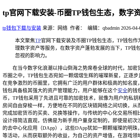
tp官网下载安装-币圈TP钱包生态，数字
tp钱包下载与安装
来源：网络 作者： 编辑：qbadmin
2026-04-
本文聚焦
TP
官网下载安装及币圈TP钱包生态，TP钱包
理数字资产等服务，在数字资产蓬勃发展的当下，TP钱
忽视的影响力。
在当今数字化浪潮以排山倒海之势席卷全球的时代，加密
币圈之中，TP钱包生态宛如一颗熠熠生辉的璀璨新星，正逐步
在竞争激烈的币圈里，它拥有广泛的用户群体和极高的知名度，
钱包具备极其强大的资产管理能力，用户能够在这个
安全
的钱
币，TP钱包采用了先进且可靠的加密技术，就像为用户的私钥
房间自由穿梭一样，方便地在不同的区块链网络之间切换，从而
完成加密货币的买卖、兑换等操作，与传统的中心化交易所相比
设计得简洁直观，仿佛是为新手用户量身定制的，即使是初次涉
的去中心化应用（DApp），这些DApp犹如一颗颗璀璨的明
等活动，从而获取额外的收益，为自己的资产增值，在游戏领