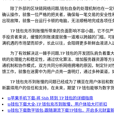
除了外部的区块链网络问题,钱包自身的处理机制也在一定
确认操作，就像一位严格的把关者，确保每一笔交易的安全性
出现故障，就像一台运行卡顿的电脑，无法顺畅地完成各项任
TP 钱包充币到账慢所带来的负面影响不容小觑，它不仅
手投资者来说，缓慢的到账速度就像一道难以跨越的门槛，可
满机遇的市场望而却步，长此以往，会阻碍更多新鲜血液进入
为了有效解决这一棘手问题,TP 钱包的开发团队肩负着
统的处理能力和稳定性，通过优化算法、增加服务器资源等方
通机制和协作模式，双方共同分析网络拥堵的原因，制定针对
馈工作，就像在迷雾中为用户点亮一盏明灯，通过多种渠道，
TP 钱包充币到账慢的问题已经成为了横亘在用户体验和
新赢得用户的信任和支持，在未来，期望 TP 钱包能够为数
tp苹果手机下载-将 Shib 转到 TP 钱包的详细指南
tp钱包下载大全-TP 钱包充币到账慢，用户体验大打折扣
tp钱包下载数字钱包-跟随潮流下载TP钱包，开启多元财富