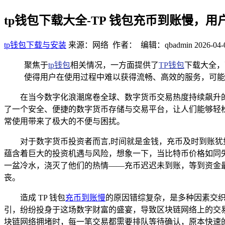
tp钱包下载大全-TP 钱包充币到账慢，
tp钱包下载与安装
来源：网络 作者： 编辑：qbadmin
2026-04-
聚焦于
tp钱包
相关情况，一方面提供了
TP钱包
下载大全，
使得用户在使用过程中难以获得流畅、高效的服务，可能
在当今数字化浪潮席卷全球、数字货币交易热度持续飙升的
了一个安全、便捷的数字货币存储与交易平台，让人们能够轻松
常使用带来了极大的不便与困扰。
对于数字货币投资者而言,时间就是金钱，充币及时到账
蕴含着巨大的投资机遇与风险，想象一下，当比特币价格如同失
一盆冷水，浇灭了他们的热情——充币迟迟未到账，等到资金
丧。
造成 TP 钱包
充币到账慢
的原因错综复杂，是多种因素交
引，纷纷投身于这场数字财富的盛宴，导致区块链网络上的交
块链网络拥堵时，每一笔交易都需要排队等待确认，原本快速