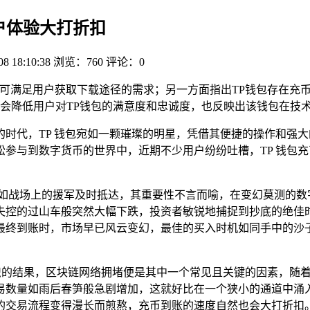
用户体验大打折扣
08 18:10:38
浏览：760
评论：0
可满足用户获取下载途径的需求；另一方面指出TP钱包存在充
会降低用户对TP钱包的满意度和忠诚度，也反映出该钱包在技
时代，TP 钱包宛如一颗璀璨的明星，凭借其便捷的操作和强
参与到数字货币的世界中，近期不少用户纷纷吐槽，TP 钱包
犹如战场上的援军及时抵达，其重要性不言而喻，在变幻莫测的数
控的过山车般突然大幅下跌，投资者敏锐地捕捉到抄底的绝佳时机
最终到账时，市场早已风云变幻，最佳的买入时机如同手中的沙
织的结果，区块链网络拥堵便是其中一个常见且关键的因素，随
易数量如雨后春笋般急剧增加，这就好比在一个狭小的通道中涌
的交易流程变得漫长而煎熬，充币到账的速度自然也会大打折扣