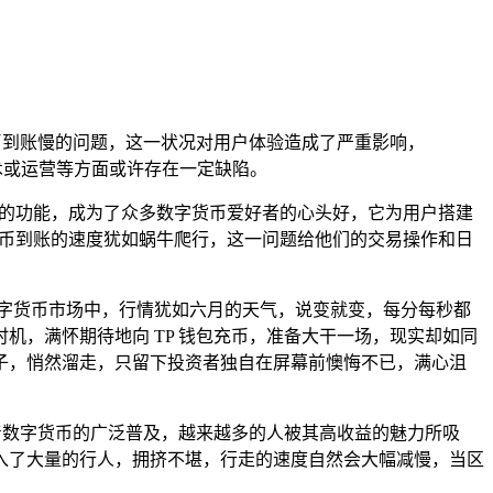
币到账慢的问题，这一状况对用户体验造成了严重影响，
术或运营等方面或许存在一定缺陷。
大的功能，成为了众多数字货币爱好者的心头好，它为用户搭建
充币到账的速度犹如蜗牛爬行，这一问题给他们的交易操作和日
字货币市场中，行情犹如六月的天气，说变就变，每分每秒都
，满怀期待地向 TP 钱包充币，准备大干一场，现实却如同
子，悄然溜走，只留下投资者独自在屏幕前懊悔不已，满心沮
着数字货币的广泛普及，越来越多的人被其高收益的魅力所吸
入了大量的行人，拥挤不堪，行走的速度自然会大幅减慢，当区
。