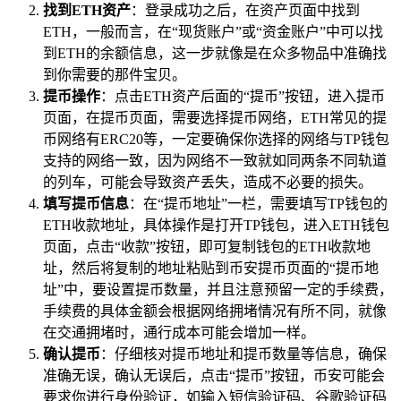
找到ETH资产
：登录成功之后，在资产页面中找到
ETH，一般而言，在“现货账户”或“资金账户”中可以找
到ETH的余额信息，这一步就像是在众多物品中准确找
到你需要的那件宝贝。
提币操作
：点击ETH资产后面的“提币”按钮，进入提币
页面，在提币页面，需要选择提币网络，ETH常见的提
币网络有ERC20等，一定要确保你选择的网络与TP钱包
支持的网络一致，因为网络不一致就如同两条不同轨道
的列车，可能会导致资产丢失，造成不必要的损失。
填写提币信息
：在“提币地址”一栏，需要填写TP钱包的
ETH收款地址，具体操作是打开TP钱包，进入ETH钱包
页面，点击“收款”按钮，即可复制钱包的ETH收款地
址，然后将复制的地址粘贴到币安提币页面的“提币地
址”中，要设置提币数量，并且注意预留一定的手续费，
手续费的具体金额会根据网络拥堵情况有所不同，就像
在交通拥堵时，通行成本可能会增加一样。
确认提币
：仔细核对提币地址和提币数量等信息，确保
准确无误，确认无误后，点击“提币”按钮，币安可能会
要求你进行身份验证，如输入短信验证码、谷歌验证码