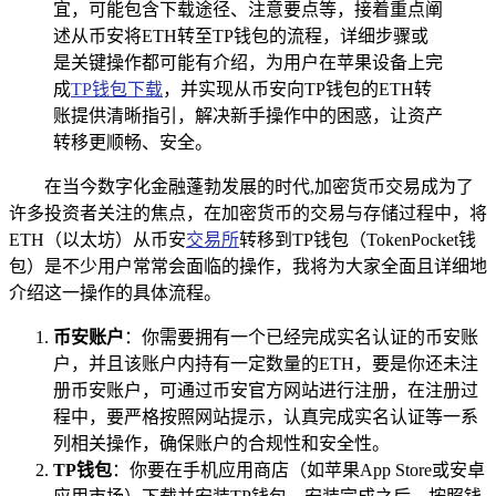
宜，可能包含下载途径、注意要点等，接着重点阐
述从币安将ETH转至TP钱包的流程，详细步骤或
是关键操作都可能有介绍，为用户在苹果设备上完
成
TP钱包下载
，并实现从币安向TP钱包的ETH转
账提供清晰指引，解决新手操作中的困惑，让资产
转移更顺畅、安全。
在当今数字化金融蓬勃发展的时代,加密货币交易成为了
许多投资者关注的焦点，在加密货币的交易与存储过程中，将
ETH（以太坊）从币安
交易所
转移到TP钱包（TokenPocket钱
包）是不少用户常常会面临的操作，我将为大家全面且详细地
介绍这一操作的具体流程。
币安账户
：你需要拥有一个已经完成实名认证的币安账
户，并且该账户内持有一定数量的ETH，要是你还未注
册币安账户，可通过币安官方网站进行注册，在注册过
程中，要严格按照网站提示，认真完成实名认证等一系
列相关操作，确保账户的合规性和安全性。
TP钱包
：你要在手机应用商店（如苹果App Store或安卓