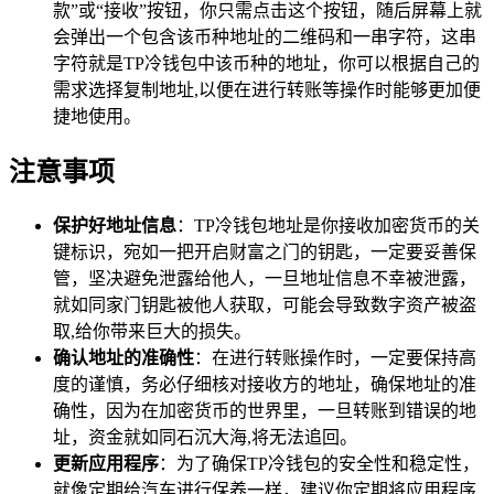
款”或“接收”按钮，你只需点击这个按钮，随后屏幕上就
会弹出一个包含该币种地址的二维码和一串字符，这串
字符就是TP冷钱包中该币种的地址，你可以根据自己的
需求选择复制地址,以便在进行转账等操作时能够更加便
捷地使用。
注意事项
保护好地址信息
：TP冷钱包地址是你接收加密货币的关
键标识，宛如一把开启财富之门的钥匙，一定要妥善保
管，坚决避免泄露给他人，一旦地址信息不幸被泄露，
就如同家门钥匙被他人获取，可能会导致数字资产被盗
取,给你带来巨大的损失。
确认地址的准确性
：在进行转账操作时，一定要保持高
度的谨慎，务必仔细核对接收方的地址，确保地址的准
确性，因为在加密货币的世界里，一旦转账到错误的地
址，资金就如同石沉大海,将无法追回。
更新应用程序
：为了确保TP冷钱包的安全性和稳定性，
就像定期给汽车进行保养一样，建议你定期将应用程序