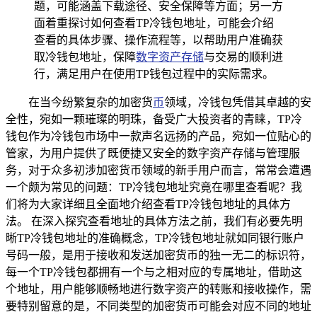
题，可能涵盖下载途径、安全保障等方面；另一方
面着重探讨如何查看TP冷钱包地址，可能会介绍
查看的具体步骤、操作流程等，以帮助用户准确获
取冷钱包地址，保障
数字资产存储
与交易的顺利进
行，满足用户在使用TP钱包过程中的实际需求。
在当今纷繁复杂的加密货
币
领域，冷钱包凭借其卓越的安
全性，宛如一颗璀璨的明珠，备受广大投资者的青睐，TP冷
钱包作为冷钱包市场中一款声名远扬的产品，宛如一位贴心的
管家，为用户提供了既便捷又安全的数字资产存储与管理服
务，对于众多初涉加密货币领域的新手用户而言，常常会遭遇
一个颇为常见的问题：TP冷钱包地址究竟在哪里查看呢？我
们将为大家详细且全面地介绍查看TP冷钱包地址的具体方
法。 在深入探究查看地址的具体方法之前，我们有必要先明
晰TP冷钱包地址的准确概念，TP冷钱包地址就如同银行账户
号码一般，是用于接收和发送加密货币的独一无二的标识符，
每一个TP冷钱包都拥有一个与之相对应的专属地址，借助这
个地址，用户能够顺畅地进行数字资产的转账和接收操作，需
要特别留意的是，不同类型的加密货币可能会对应不同的地址