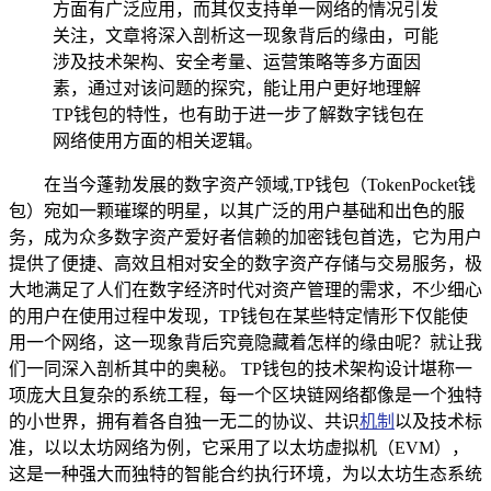
方面有广泛应用，而其仅支持单一网络的情况引发
关注，文章将深入剖析这一现象背后的缘由，可能
涉及技术架构、安全考量、运营策略等多方面因
素，通过对该问题的探究，能让用户更好地理解
TP钱包的特性，也有助于进一步了解数字钱包在
网络使用方面的相关逻辑。
在当今蓬勃发展的数字资产领域,TP钱包（TokenPocket钱
包）宛如一颗璀璨的明星，以其广泛的用户基础和出色的服
务，成为众多数字资产爱好者信赖的加密钱包首选，它为用户
提供了便捷、高效且相对安全的数字资产存储与交易服务，极
大地满足了人们在数字经济时代对资产管理的需求，不少细心
的用户在使用过程中发现，TP钱包在某些特定情形下仅能使
用一个网络，这一现象背后究竟隐藏着怎样的缘由呢？就让我
们一同深入剖析其中的奥秘。 TP钱包的技术架构设计堪称一
项庞大且复杂的系统工程，每一个区块链网络都像是一个独特
的小世界，拥有着各自独一无二的协议、共识
机制
以及技术标
准，以以太坊网络为例，它采用了以太坊虚拟机（EVM），
这是一种强大而独特的智能合约执行环境，为以太坊生态系统