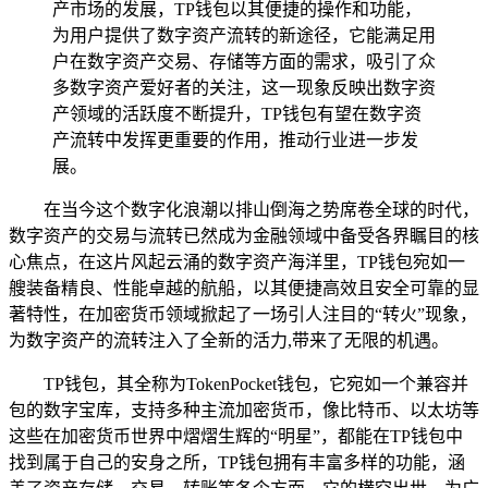
产市场的发展，TP钱包以其便捷的操作和功能，
为用户提供了数字资产流转的新途径，它能满足用
户在数字资产交易、存储等方面的需求，吸引了众
多数字资产爱好者的关注，这一现象反映出数字资
产领域的活跃度不断提升，TP钱包有望在数字资
产流转中发挥更重要的作用，推动行业进一步发
展。
在当今这个数字化浪潮以排山倒海之势席卷全球的时代，
数字资产的交易与流转已然成为金融领域中备受各界瞩目的核
心焦点，在这片风起云涌的数字资产海洋里，TP钱包宛如一
艘装备精良、性能卓越的航船，以其便捷高效且安全可靠的显
著特性，在加密货币领域掀起了一场引人注目的“转火”现象，
为数字资产的流转注入了全新的活力,带来了无限的机遇。
TP钱包，其全称为TokenPocket钱包，它宛如一个兼容并
包的数字宝库，支持多种主流加密货币，像比特币、以太坊等
这些在加密货币世界中熠熠生辉的“明星”，都能在TP钱包中
找到属于自己的安身之所，TP钱包拥有丰富多样的功能，涵