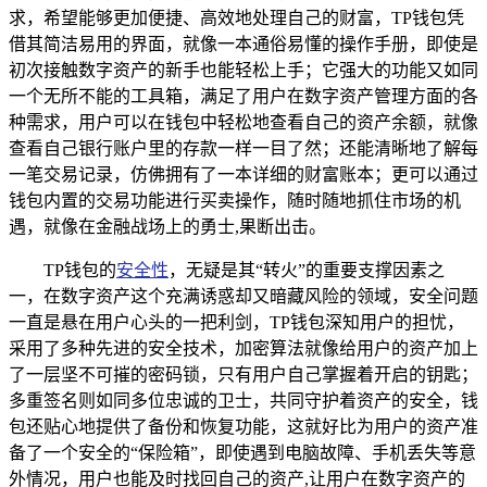
求，希望能够更加便捷、高效地处理自己的财富，TP钱包凭
借其简洁易用的界面，就像一本通俗易懂的操作手册，即使是
初次接触数字资产的新手也能轻松上手；它强大的功能又如同
一个无所不能的工具箱，满足了用户在数字资产管理方面的各
种需求，用户可以在钱包中轻松地查看自己的资产余额，就像
查看自己银行账户里的存款一样一目了然；还能清晰地了解每
一笔交易记录，仿佛拥有了一本详细的财富账本；更可以通过
钱包内置的交易功能进行买卖操作，随时随地抓住市场的机
遇，就像在金融战场上的勇士,果断出击。
TP钱包的
安全性
，无疑是其“转火”的重要支撑因素之
一，在数字资产这个充满诱惑却又暗藏风险的领域，安全问题
一直是悬在用户心头的一把利剑，TP钱包深知用户的担忧，
采用了多种先进的安全技术，加密算法就像给用户的资产加上
了一层坚不可摧的密码锁，只有用户自己掌握着开启的钥匙；
多重签名则如同多位忠诚的卫士，共同守护着资产的安全，钱
包还贴心地提供了备份和恢复功能，这就好比为用户的资产准
备了一个安全的“保险箱”，即使遇到电脑故障、手机丢失等意
外情况，用户也能及时找回自己的资产,让用户在数字资产的