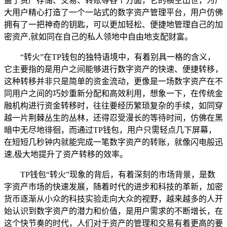
盖了资产存储、交易、转账等各个方面，它的横空出世，为广
大用户精心打造了一个一站式的数字资产管理平台，用户仿佛
拥有了一把神奇的钥匙，可以更加轻松、便捷地管理自己的加
密资产,就如同在自己的私人领地中自由地支配财富。
“转火”在TP钱包的独特语境中，有着别具一格的含义，
它主要指的是用户之间能够进行数字资产的快速、便捷转移，
这种转移并非只是简单的资金流动，更像是一场数字资产在不
同用户之间的巧妙重新分配和高效利用，想象一下，在传统金
融机构进行资金转移时，往往要经历繁琐复杂的手续，如同穿
越一片荆棘丛生的丛林，还得忍受漫长的等待时间，仿佛在黑
暗中无尽地徘徊，而通过TP钱包，用户只需轻点几下屏幕，
在短短几秒钟内就能完成一笔数字资产的转账，就像闪电般迅
速,极大地提升了资产转移的效率。
TP钱包“转火”现象的背后，有着深刻的市场背景，是数
字资产市场的快速发展，随着时代的进步和科技的革新，加密
货币逐渐从小众的科技实验走向大众的视野，越来越多的人开
始认识到数字资产的潜力和价值，是用户需求的不断增长，在
这个快节奏的时代，人们对于资产的管理和交易有着更高的要