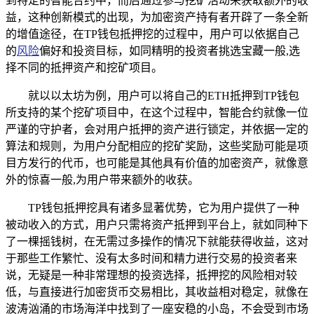
到特定的智能合约中，而后通过参与挖矿活动来获取额外的收
益，这种创新模式的出现，为加密资产持有者开辟了一条全新
的增值途径，在TP钱包抵押挖的过程中，用户可以依据自己
的
风险
偏好和投资目标，如同精明的投资者挑选宝藏一般,选
择不同的抵押资产和挖矿项目。
就以以太坊为例，用户可以将自己的ETH抵押到TP钱包
所支持的某个挖矿项目中，在这个过程中，智能合约就像一位
严谨的守护者，会对用户抵押的资产进行锁定，并依据一定的
算法和规则，为用户分配相应的挖矿奖励，这些奖励可能是项
目方发行的代币，也可能是其他具有价值的加密资产，就像意
外的惊喜一般,为用户带来额外的收获。
TP钱包抵押挖具有诸多显著优势，它为用户提供了一种
被动收入的方式，用户只需将资产抵押到平台上，就如同种下
了一棵摇钱树，在无需过多操作的情况下就能获得收益，这对
于那些工作繁忙、没有太多时间和精力进行交易的投资者来
说，无疑是一种非常理想的投资选择，抵押挖的风险相对较
低，与直接进行加密货币交易相比，其收益相对稳定，就像在
波涛汹涌的市场海洋中找到了一座安稳的小岛，不会受到市场