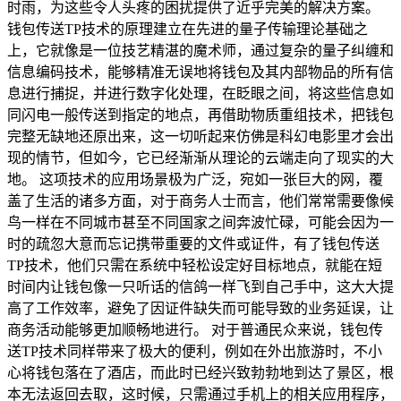
时雨，为这些令人头疼的困扰提供了近乎完美的解决方案。
钱包传送TP技术的原理建立在先进的量子传输理论基础之
上，它就像是一位技艺精湛的魔术师，通过复杂的量子纠缠和
信息编码技术，能够精准无误地将钱包及其内部物品的所有信
息进行捕捉，并进行数字化处理，在眨眼之间，将这些信息如
同闪电一般传送到指定的地点，再借助物质重组技术，把钱包
完整无缺地还原出来，这一切听起来仿佛是科幻电影里才会出
现的情节，但如今，它已经渐渐从理论的云端走向了现实的大
地。 这项技术的应用场景极为广泛，宛如一张巨大的网，覆
盖了生活的诸多方面，对于商务人士而言，他们常常需要像候
鸟一样在不同城市甚至不同国家之间奔波忙碌，可能会因为一
时的疏忽大意而忘记携带重要的文件或证件，有了钱包传送
TP技术，他们只需在系统中轻松设定好目标地点，就能在短
时间内让钱包像一只听话的信鸽一样飞到自己手中，这大大提
高了工作效率，避免了因证件缺失而可能导致的业务延误，让
商务活动能够更加顺畅地进行。 对于普通民众来说，钱包传
送TP技术同样带来了极大的便利，例如在外出旅游时，不小
心将钱包落在了酒店，而此时已经兴致勃勃地到达了景区，根
本无法返回去取，这时候，只需通过手机上的相关应用程序，