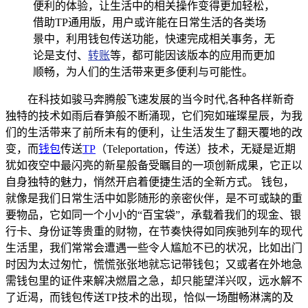
便利的体验，让生活中的相关操作变得更加轻松，
借助TP通用版，用户或许能在日常生活的各类场
景中，利用钱包传送功能，快速完成相关事务，无
论是支付、
转账
等，都可能因该版本的应用而更加
顺畅，为人们的生活带来更多便利与可能性。
在科技如骏马奔腾般飞速发展的当今时代,各种各样新奇
独特的技术如雨后春笋般不断涌现，它们宛如璀璨星辰，为我
们的生活带来了前所未有的便利，让生活发生了翻天覆地的改
变，而
钱包
传送
TP
（Teleportation，传送）技术，无疑是近期
犹如夜空中最闪亮的新星般备受瞩目的一项创新成果，它正以
自身独特的魅力，悄然开启着便捷生活的全新方式。 钱包，
就像是我们日常生活中如影随形的亲密伙伴，是不可或缺的重
要物品，它如同一个小小的“百宝袋”，承载着我们的现金、银
行卡、身份证等贵重的财物，在节奏快得如同疾驰列车的现代
生活里，我们常常会遭遇一些令人尴尬不已的状况，比如出门
时因为太过匆忙，慌慌张张地就忘记带钱包；又或者在外地急
需钱包里的证件来解决燃眉之急，却只能望洋兴叹，远水解不
了近渴，而钱包传送TP技术的出现，恰似一场酣畅淋漓的及