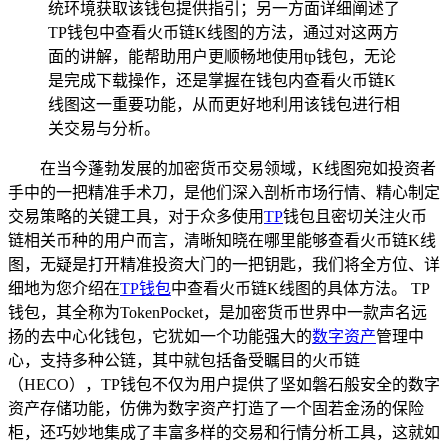
统环境获取该钱包提供指引；另一方面详细阐述了
TP钱包中查看火币链K线图的方法，通过对这两方
面的讲解，能帮助用户更顺畅地使用tp钱包，无论
是完成下载操作，还是掌握在钱包内查看火币链K
线图这一重要功能，从而更好地利用该钱包进行相
关交易与分析。
在当今蓬勃发展的加密货币交易领域，K线图宛如投资者
手中的一把精准手术刀，是他们深入剖析市场行情、精心制定
交易策略的关键工具，对于众多使用
TP
钱包且密切关注火币
链相关币种的用户而言，清晰知晓在哪里能够查看火币链K线
图，无疑是打开精准投资大门的一把钥匙，我们将全方位、详
细地为您介绍在
TP钱包
中查看火币链K线图的具体方法。 TP
钱包，其全称为TokenPocket，是加密货币世界中一款声名远
扬的去中心化钱包，它犹如一个功能强大的
数字资产
管理中
心，支持多种公链，其中就包括备受瞩目的火币链
（HECO），TP钱包不仅为用户提供了坚如磐石般安全的数字
资产存储功能，仿佛为数字资产打造了一个固若金汤的保险
柜，还巧妙地集成了丰富多样的交易和行情分析工具，这就如