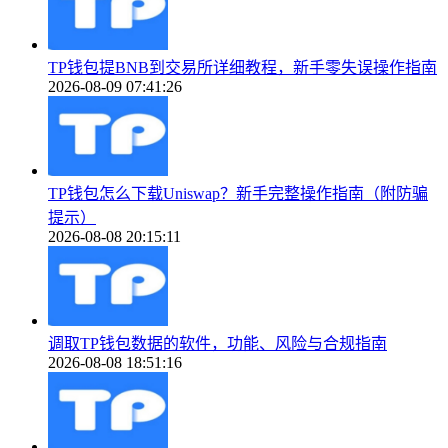
TP钱包提BNB到交易所详细教程，新手零失误操作指南
2026-08-09 07:41:26
TP钱包怎么下载Uniswap？新手完整操作指南（附防骗
提示）
2026-08-08 20:15:11
调取TP钱包数据的软件，功能、风险与合规指南
2026-08-08 18:51:16