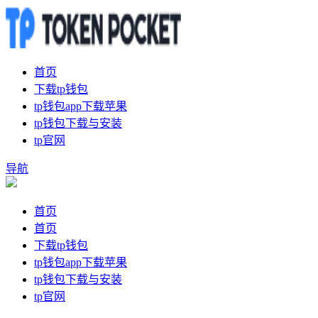
首页
下载tp钱包
tp钱包app下载苹果
tp钱包下载与安装
tp官网
导航
首页
首页
下载tp钱包
tp钱包app下载苹果
tp钱包下载与安装
tp官网