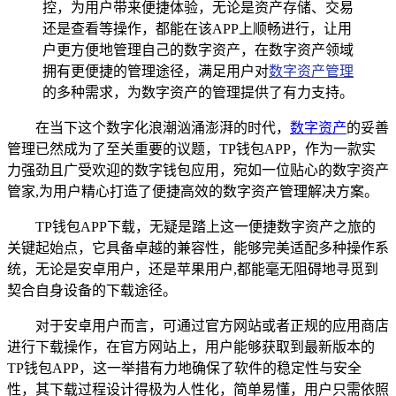
控，为用户带来便捷体验，无论是资产存储、交易
还是查看等操作，都能在该APP上顺畅进行，让用
户更方便地管理自己的数字资产，在数字资产领域
拥有更便捷的管理途径，满足用户对
数字资产管理
的多种需求，为数字资产的管理提供了有力支持。
在当下这个数字化浪潮汹涌澎湃的时代，
数字资产
的妥善
管理已然成为了至关重要的议题，TP钱包APP，作为一款实
力强劲且广受欢迎的数字钱包应用，宛如一位贴心的数字资产
管家,为用户精心打造了便捷高效的数字资产管理解决方案。
TP钱包APP下载，无疑是踏上这一便捷数字资产之旅的
关键起始点，它具备卓越的兼容性，能够完美适配多种操作系
统，无论是安卓用户，还是苹果用户,都能毫无阻碍地寻觅到
契合自身设备的下载途径。
对于安卓用户而言，可通过官方网站或者正规的应用商店
进行下载操作，在官方网站上，用户能够获取到最新版本的
TP钱包APP，这一举措有力地确保了软件的稳定性与安全
性，其下载过程设计得极为人性化，简单易懂，用户只需依照