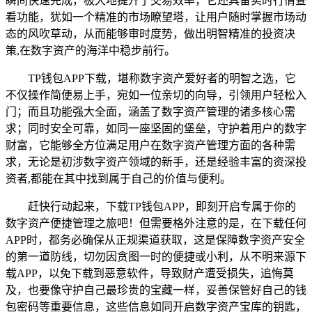
瞬间快速完成，极大地提升了交易效率，它还具备实时行情查
看功能，犹如一个精准的市场瞭望塔，让用户随时掌握市场动
态的风吹草动，从而能够审时度势，做出明智精准的投资决
策,在数字资产的海洋中稳步前行。
TP钱包APP下载，堪称数字资产爱好者的明智之选，它
不仅操作简便易上手，宛如一位亲切的向导，引领用户轻松入
门；而且功能强大全面，涵盖了数字资产管理的诸多核心需
求；同时安全可靠，如同一座坚固的堡垒，守护着用户的数字
财富，它能够全方位满足用户在数字资产管理方面的各种需
求，无论是初涉数字资产领域的新手，还是经验丰富的资深投
资者,都能在其中找到属于自己的价值与便利。
赶快行动起来，下载TP钱包APP，即刻开启专属于你的
数字资产便捷管理之旅吧！但需要格外注意的是，在下载任何
APP时，都务必确保从正规渠道获取，这是保障数字资产安全
的第一道防线，切勿因贪图一时的便捷或小利，从不明来源下
载APP，以免下载到恶意软件，导致财产遭受损失，追悔莫
及，也要像守护自己最珍贵的宝藏一样，妥善保管好自己的钱
包密码等重要信息，这些信息如同开启数字资产宝库的钥匙，