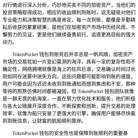
对行情进行深入分析，巧妙地买卖不同的加密资产，当他们的
投资策略取得成功，相应的收益顺利到账时，这无疑是对他们
专业能力和决策智慧的高度肯定，每一次到账，都像是辛勤耕
耘后收获的累累硕果，是他们在加密资产市场中历经风雨、不
懈努力的见证，更是他们继续奋勇前行、追逐更高目标的强大
动力。
TokenPocket 钱包到账背后并非总是一帆风顺，加密资产
市场的交易犹如一片变幻莫测的海洋，具有一定的复杂性和不
确定性，网络拥堵就像是海上的狂风巨浪，交易确认时间过长
则如同在迷雾中迷失方向，这些问题都可能影响到账的速度，
用户可能会因为迟迟未收到到账通知而感到焦虑和不安，那种
等待的煎熬仿佛时间都被凝固，但 TokenPocket 钱包团队就像
是一群无畏的航海家，一直在努力优化技术和服务，他们积极
与各大公链展开深度合作，不断探索和创新，提升交易的处理
效率，就像为船只安装了更强大的引擎，确保用户能够尽快看
到到账信息，让财富的航船顺利靠岸。
TokenPocket 钱包的安全性也是保障到账顺利的重要基