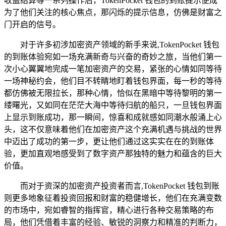
收益结算等一系列操作后，TokenPocket 钱包的到账提示便成
为了他们关注的核心焦点，那闪烁的提示信息，仿佛是财富之
门开启的信号。
对于许多初涉加密资产领域的新手来说,TokenPocket 钱包
的到账体验宛如一场充满新奇与兴奋的奇妙之旅，当他们第一
次小心翼翼地完成一笔加密资产的交易，紧张的心情如同等待
一场神秘约会，他们目不转睛地盯着钱包界面，每一秒的等待
都仿佛被无限拉长，那种心情，恰似在黑暗中等待黎明的第一
缕曙光，又如同在茫茫大海中等待归航的船只，一旦钱包界面
上显示到账成功，那一瞬间，惊喜和成就感如同潮水般涌上心
头，这不仅意味着他们在加密资产这个充满机遇与挑战的世界
中迈出了成功的第一步，更让他们通过这实实在在的到账体
验，更加直观地感受到了数字资产那独特的魅力和蕴含的巨大
价值。
而对于资深的加密资产投资者而言,TokenPocket 钱包到账
则更多地象征着投资回报和财富的稳健增长，他们在充满变数
的市场中，宛如睿智的指挥官，精心进行各种交易策略的布
局，他们凭借着丰富的经验、敏锐的洞察力和精准的判断力，