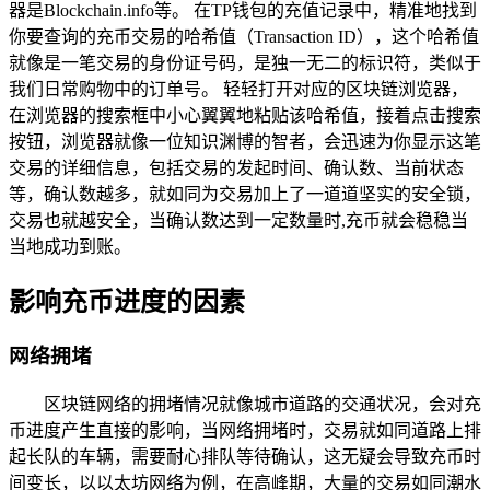
器是Blockchain.info等。 在TP钱包的充值记录中，精准地找到
你要查询的充币交易的哈希值（Transaction ID），这个哈希值
就像是一笔交易的身份证号码，是独一无二的标识符，类似于
我们日常购物中的订单号。 轻轻打开对应的区块链浏览器，
在浏览器的搜索框中小心翼翼地粘贴该哈希值，接着点击搜索
按钮，浏览器就像一位知识渊博的智者，会迅速为你显示这笔
交易的详细信息，包括交易的发起时间、确认数、当前状态
等，确认数越多，就如同为交易加上了一道道坚实的安全锁，
交易也就越安全，当确认数达到一定数量时,充币就会稳稳当
当地成功到账。
影响充币进度的因素
网络拥堵
区块链网络的拥堵情况就像城市道路的交通状况，会对充
币进度产生直接的影响，当网络拥堵时，交易就如同道路上排
起长队的车辆，需要耐心排队等待确认，这无疑会导致充币时
间变长，以以太坊网络为例，在高峰期，大量的交易如同潮水