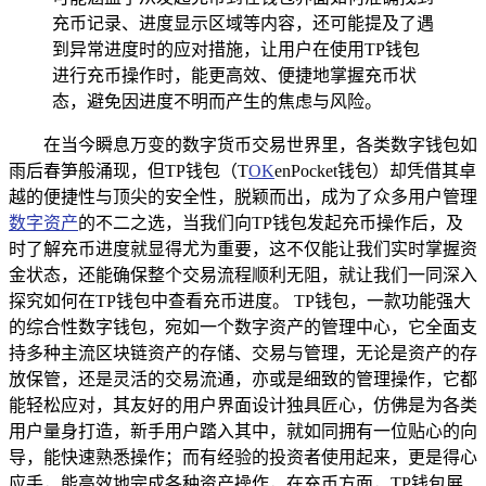
充币记录、进度显示区域等内容，还可能提及了遇
到异常进度时的应对措施，让用户在使用TP钱包
进行充币操作时，能更高效、便捷地掌握充币状
态，避免因进度不明而产生的焦虑与风险。
在当今瞬息万变的数字货币交易世界里，各类数字钱包如
雨后春笋般涌现，但TP钱包（T
OK
enPocket钱包）却凭借其卓
越的便捷性与顶尖的安全性，脱颖而出，成为了众多用户管理
数字资产
的不二之选，当我们向TP钱包发起充币操作后，及
时了解充币进度就显得尤为重要，这不仅能让我们实时掌握资
金状态，还能确保整个交易流程顺利无阻，就让我们一同深入
探究如何在TP钱包中查看充币进度。 TP钱包，一款功能强大
的综合性数字钱包，宛如一个数字资产的管理中心，它全面支
持多种主流区块链资产的存储、交易与管理，无论是资产的存
放保管，还是灵活的交易流通，亦或是细致的管理操作，它都
能轻松应对，其友好的用户界面设计独具匠心，仿佛是为各类
用户量身打造，新手用户踏入其中，就如同拥有一位贴心的向
导，能快速熟悉操作；而有经验的投资者使用起来，更是得心
应手，能高效地完成各种资产操作，在充币方面，TP钱包展