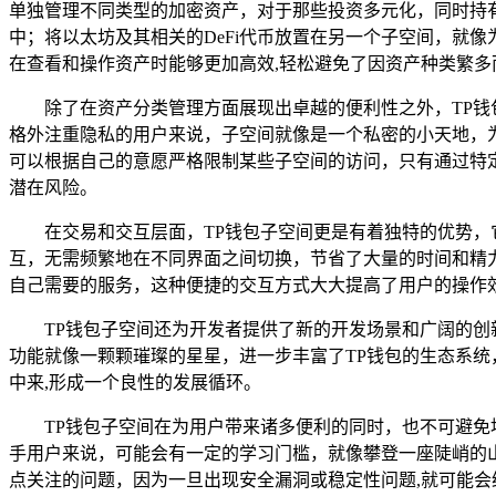
单独管理不同类型的加密资产，对于那些投资多元化，同时持
中；将以太坊及其相关的DeFi代币放置在另一个子空间，就
在查看和操作资产时能够更加高效,轻松避免了因资产种类繁多
除了在资产分类管理方面展现出卓越的便利性之外，TP
格外注重隐私的用户来说，子空间就像是一个私密的小天地，
可以根据自己的意愿严格限制某些子空间的访问，只有通过特
潜在风险。
在交易和交互层面，TP钱包子空间更是有着独特的优势，它
互，无需频繁地在不同界面之间切换，节省了大量的时间和精力
自己需要的服务，这种便捷的交互方式大大提高了用户的操作
TP钱包子空间还为开发者提供了新的开发场景和广阔的
功能就像一颗颗璀璨的星星，进一步丰富了TP钱包的生态系统
中来,形成一个良性的发展循环。
TP钱包子空间在为用户带来诸多便利的同时，也不可避
手用户来说，可能会有一定的学习门槛，就像攀登一座陡峭的山
点关注的问题，因为一旦出现安全漏洞或稳定性问题,就可能会