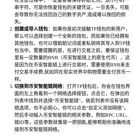
在注册过程中，一定要妥善保存好助记词，这小小的一
串字符，可是你恢复钱包的关键凭证，一旦丢失，可能
会导致你无法找回自己的数字资产,造成难以挽回的损
失。
创建或导入钱包
：如果你是初次接触TP钱包的新用户，
那么可以选择创建一个全新的钱包，而如果你已经拥有
其他钱包，也可以借助助记词或者私钥将其导入到TP钱
包当中，需要提醒的是，在进行交易之前，要保证钱包
里有一定数量的BNB（币安智能链上的原生代币），这
是因为在币安智能链上进行交易时，需要使用BNB来支
付交易手续费,就如同在现实世界中购物需要支付货币一
样。
切换到币安智能链网络
：打开TP钱包后，你会在钱包界
面的左上角看到一个网络选择按钮，点击它，在弹出的
列表中找到并选择“币安智能链”，倘若列表中没有该网
络选项，也不必担心，你可以点击“自定义添加网络”，
然后手动输入币安智能链的相关参数，例如RPC URL、
链ID等，这些参数就像是一把钥匙,能够帮助你准确地连
接到币安智能链网络。