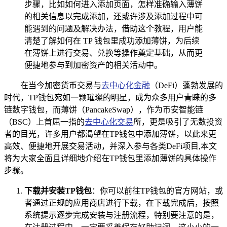
步骤，比如如何进入添加页面，怎样准确输入薄饼
的相关信息以完成添加，还或许涉及添加过程中可
能遇到的问题及解决办法，借助这个教程，用户能
清楚了解如何在 TP 钱包里成功添加薄饼，为后续
在薄饼上进行交易、兑换等操作奠定基础，从而更
便捷地参与到加密资产的相关活动中。
在当今加密货币交易与
去中心化金融
（DeFi）蓬勃发展的
时代，TP钱包宛如一颗璀璨的明星，成为众多用户青睐的多
链数字钱包，而薄饼（PancakeSwap），作为币安智能链
（BSC）上首屈一指的
去中心化交易
所，更是吸引了无数投资
者的目光，许多用户都渴望在TP钱包中添加薄饼，以此来更
高效、便捷地开展交易活动，并深入参与各类DeFi项目,本文
将为大家全面且详细地介绍在TP钱包里添加薄饼的具体操作
步骤。
下载并安装TP钱包
：你可以前往TP钱包的官方网站，或
者通过正规的应用商店进行下载，在下载完成后，按照
系统提示逐步完成安装与注册流程，特别要注意的是，