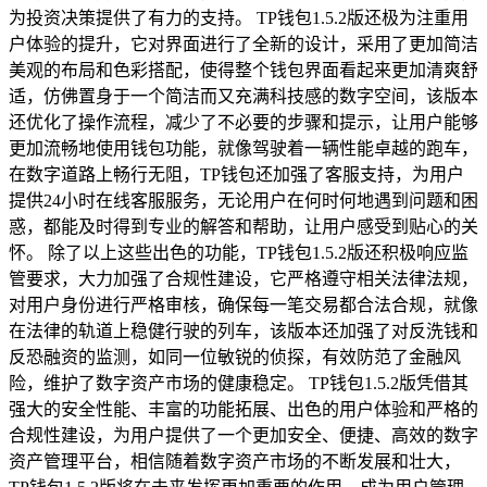
为投资决策提供了有力的支持。 TP钱包1.5.2版还极为注重用
户体验的提升，它对界面进行了全新的设计，采用了更加简洁
美观的布局和色彩搭配，使得整个钱包界面看起来更加清爽舒
适，仿佛置身于一个简洁而又充满科技感的数字空间，该版本
还优化了操作流程，减少了不必要的步骤和提示，让用户能够
更加流畅地使用钱包功能，就像驾驶着一辆性能卓越的跑车，
在数字道路上畅行无阻，TP钱包还加强了客服支持，为用户
提供24小时在线客服服务，无论用户在何时何地遇到问题和困
惑，都能及时得到专业的解答和帮助，让用户感受到贴心的关
怀。 除了以上这些出色的功能，TP钱包1.5.2版还积极响应监
管要求，大力加强了合规性建设，它严格遵守相关法律法规，
对用户身份进行严格审核，确保每一笔交易都合法合规，就像
在法律的轨道上稳健行驶的列车，该版本还加强了对反洗钱和
反恐融资的监测，如同一位敏锐的侦探，有效防范了金融风
险，维护了数字资产市场的健康稳定。 TP钱包1.5.2版凭借其
强大的安全性能、丰富的功能拓展、出色的用户体验和严格的
合规性建设，为用户提供了一个更加安全、便捷、高效的数字
资产管理平台，相信随着数字资产市场的不断发展和壮大，