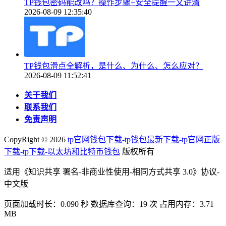
TP钱包密码能改吗？操作步骤+安全提醒一文讲清
2026-08-09 12:35:40
TP钱包滑点全解析，是什么、为什么、怎么应对？
2026-08-09 11:52:41
关于我们
联系我们
免责声明
CopyRight ©
2026
tp官网钱包下载-tp钱包最新下载-tp官网正版
下载-tp下载-以太坊和比特币钱包
版权所有
适用《知识共享 署名-非商业性使用-相同方式共享 3.0》协议-
中文版
页面加载时长：0.090 秒 数据库查询：19 次 占用内存：3.71
MB