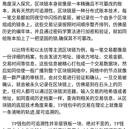
角度深入探究，区块链本身就像是一本精确且不可篡改的账
本，具有天然的可追溯性，区块链是一种分布式账本技术，每
一笔交易都如同夜空中闪烁的星辰，被记录在一个由多个区块
组成的链条上，这些交易记录按照时间顺序整齐排列，仿佛是
历史的编年体，并且通过密码学算法进行加密和验证，就如同
给账本加上了一把坚固的锁,确保其不可篡改。
以比特币和以太坊等主流区块链为例，每一笔交易都像是
一份详细的档案，包含发送方地址、接收方地址、交易金额、
交易时间等信息，这些信息被精心打包成一个交易数据块，然
后如同信使一般广播到整个区块链网络中，网络中的节点就像
是一群严谨的审核员，会对交易进行验证和确认，一旦交易被
确认，就会被永久记录在区块链上，仿佛是刻在石头上的历
史，任何人都可以通过区块链浏览器，输入交易的哈希值或者
地址，如同查阅历史档案一样，查询到相关的交易信息，从区
块链的底层技术角度来看，TP钱包中的交易在理论上就像是
一条清晰的轨迹,是可追溯的。
TP钱包的可追溯性并非是铁板一块、绝对不变的，TP钱