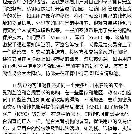
包是去中心化的钱包，这就意味着用户对自己的私钥拥有完全
的控制权，私钥就像是打开宝藏的钥匙，是访问和管理钱包资
产的关键，如果用户像守护秘密一样不主动公开自己的钱包地
址和交易信息，外界就如同在黑暗中摸索，很难直接将钱包与
特定的个人或实体联系起来，一些加密货币采用了先进的隐私
保护技术，如门罗币（Monero）、零币（Zcash）等，这些加
密货币通过零知识证明、环签名等技术，就像是给交易穿上了
一件隐形衣，对交易的发送方、接收方和交易金额进行加密，
使得交易在区块链上如同神秘的幽灵，难以被追踪，如果用户
在TP钱包中使用这些隐私保护型加密货币进行交易，其可追
溯性将会大大降低，仿佛是在迷雾中行走,难以看清轨迹。
TP钱包的可追溯性还如同一个受多种因素影响的天平，
受到监管和合规要求的影响，在一些国家和地区，政府对加密
货币的监管力度如同逐渐收紧的缰绳，不断加强，要求加密货
币交易所和钱包服务提供商遵守反洗钱（AML）和了解你的
客户（KYC）等规定，在这种情况下，TP钱包可能需要像配
合调查的证人一样，配合监管机构的调查，提供用户的交易信
息，如果用户的钱包涉及到非法活动，如洗钱、诈骗等，执法