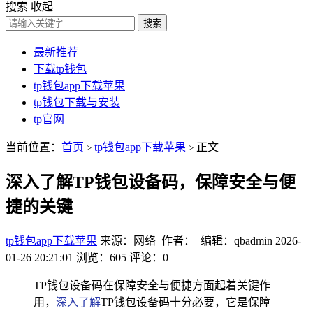
搜索
收起
搜索
最新推荐
下载tp钱包
tp钱包app下载苹果
tp钱包下载与安装
tp官网
当前位置：
首页
tp钱包app下载苹果
正文
>
>
深入了解TP钱包设备码，保障安全与便
捷的关键
tp钱包app下载苹果
来源：网络 作者： 编辑：qbadmin
2026-
01-26 20:21:01
浏览：605
评论：0
TP钱包设备码在保障安全与便捷方面起着关键作
用，
深入了解
TP钱包设备码十分必要，它是保障