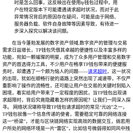
时是怎么回事，这反映出在使用tp钱包过程中，用
户在特定版本下可能遭遇请求超时状况，而对于此
异常情况背后的原因存在疑问，可能是由于网络、
服务器负载、软件自身故障等因素导致，有待进一
步深入探究以解决该问题。
在当今蓬勃发展的数字资产领域,数字资产的管理与交易
需求日益增长，TP钱包凭借其卓越的便捷性以及丰富多样的
功能，宛如一颗璀璨的明星，成为了众多用户管理和交易数字
资产的首选得力工具，不少用户在畅享TP钱包带来的便捷服
务时，却遭遇了一个颇为恼人的问题——
请求超时
，这一状况
的出现，犹如在顺畅行驶的道路上突然出现了减速带，不仅严
重影响了操作的流畅性，还可能让用户在交易的关键时刻陷入
困境，着实给用户带来了一定程度的困扰，当TP钱包出现请
求超限时，背后究竟隐藏着怎样的原因呢？让我们一同深入探
寻。 网络状况堪称导致TP钱包请求超时的常见“元凶”之一，
TP钱包就像一个信息传递的使者，需要稳定可靠的网络连接
这一“桥梁”，才能与区块链网络实现高效的数据交互，倘若用
户所处的网络环境是一片“雷区”，比如信号微弱得如同风中残