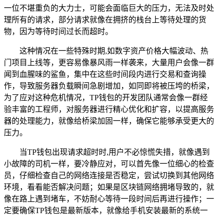
一位不堪重负的大力士，可能会面临巨大的压力，无法及时处
理所有的请求，部分请求就像在拥挤的栈台上等待处理的货
物，因为等待时间过长而超时。
这种情况在一些特殊时期,如数字资产价格大幅波动、热
门项目上线等，更容易像暴风雨一样袭来，大量用户会像一群
闻到血腥味的鲨鱼，集中在这些时间段内进行交易和查询操
作，导致服务器负载瞬间急剧增加，如同即将被压垮的桥梁，
为了应对这种危机情况，TP钱包的开发团队通常会像一群经
验丰富的工程师，对服务器进行精心优化和扩容，以提高服务
器的处理能力，就像给桥梁加固一样，确保它能够承受更大的
压力。
当TP钱包出现请求超时时,用户不必惊慌失措，就像遇到
小故障的司机一样，要冷静应对，可以首先像一位细心的检查
员，仔细检查自己的网络连接是否稳定，尝试切换到其他网络
环境，看看能否解决问题；如果是区块链网络拥堵导致的，就
像在路上遇到堵车，不妨耐心等待一段时间后再进行操作；一
定要确保TP钱包是最新版本，就像给手机安装最新的系统一