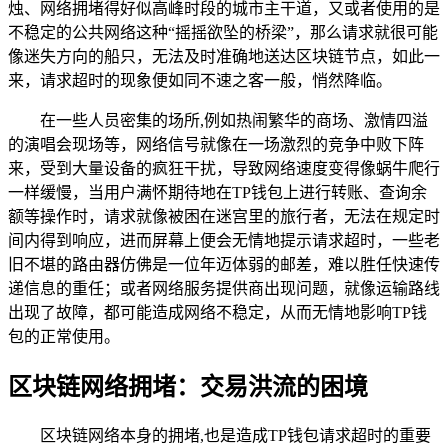
烛、网络拥堵得好似高峰时段的城市主干道，又或者使用的是
不稳定的公共网络这种“摇摇欲坠的桥梁”，那么请求就很可能
像迷失方向的船只，无法及时准确地送达区块链节点，如此一
来，请求超时的现象便如同不速之客一般，悄然降临。
在一些人员密集的场所,例如热闹繁华的商场、激情四溢
的演唱会现场等，网络信号就像在一场激烈的竞争中败下阵
来，受到大量设备的疯狂干扰，导致网络速度变得像蜗牛爬行
一样缓慢，当用户满怀期待地在TP钱包上进行转账、查询余
额等操作时，请求就像被困在迷宫里的旅行者，无法在规定时
间内得到响应，进而屏幕上便会无情地提示请求超时，一些老
旧不堪的路由器仿佛是一位年迈体弱的邮差，难以胜任快速传
递信息的重任；或者网络服务提供商出现问题，就像运输路线
出现了故障，都可能造成网络不稳定，从而无情地影响TP钱
包的正常使用。
区块链网络拥堵：交易洪流的困境
区块链网络本身的拥堵,也是造成TP钱包请求超时的重要