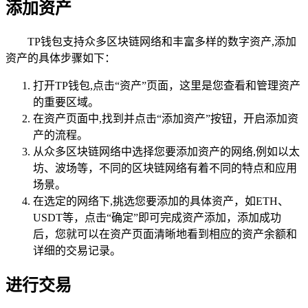
添加资产
TP钱包支持众多区块链网络和丰富多样的数字资产,添加
资产的具体步骤如下：
打开TP钱包,点击“资产”页面，这里是您查看和管理资产
的重要区域。
在资产页面中,找到并点击“添加资产”按钮，开启添加资
产的流程。
从众多区块链网络中选择您要添加资产的网络,例如以太
坊、波场等，不同的区块链网络有着不同的特点和应用
场景。
在选定的网络下,挑选您要添加的具体资产，如ETH、
USDT等，点击“确定”即可完成资产添加，添加成功
后，您就可以在资产页面清晰地看到相应的资产余额和
详细的交易记录。
进行交易