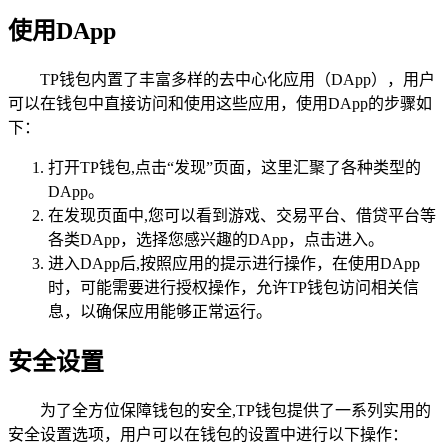
使用DApp
TP钱包内置了丰富多样的去中心化应用（DApp），用户
可以在钱包中直接访问和使用这些应用，使用DApp的步骤如
下：
打开TP钱包,点击“发现”页面，这里汇聚了各种类型的
DApp。
在发现页面中,您可以看到游戏、交易平台、借贷平台等
各类DApp，选择您感兴趣的DApp，点击进入。
进入DApp后,按照应用的提示进行操作，在使用DApp
时，可能需要进行授权操作，允许TP钱包访问相关信
息，以确保应用能够正常运行。
安全设置
为了全方位保障钱包的安全,TP钱包提供了一系列实用的
安全设置选项，用户可以在钱包的设置中进行以下操作：