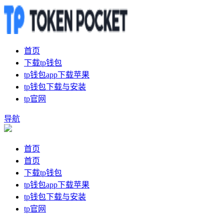
首页
下载tp钱包
tp钱包app下载苹果
tp钱包下载与安装
tp官网
导航
首页
首页
下载tp钱包
tp钱包app下载苹果
tp钱包下载与安装
tp官网