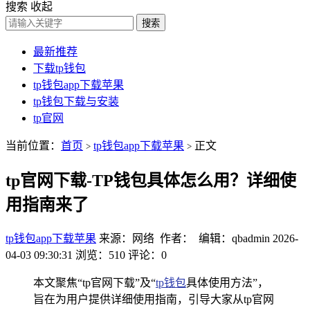
搜索
收起
搜索
最新推荐
下载tp钱包
tp钱包app下载苹果
tp钱包下载与安装
tp官网
当前位置：
首页
tp钱包app下载苹果
正文
>
>
tp官网下载-TP钱包具体怎么用？详细使
用指南来了
tp钱包app下载苹果
来源：网络 作者： 编辑：qbadmin
2026-
04-03 09:30:31
浏览：510
评论：0
本文聚焦“tp官网下载”及“
tp钱包
具体使用方法”，
旨在为用户提供详细使用指南，引导大家从tp官网