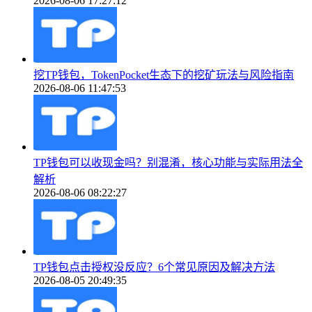
2026-08-06 17:27:12
挖TP钱包，TokenPocket生态下的挖矿玩法与风险指南
2026-08-06 11:47:53
TP钱包可以收现金吗？别混淆，核心功能与实际用法全
解析
2026-08-06 08:22:27
TP钱包点击授权没反应？6个常见原因及解决方法
2026-08-05 20:49:35