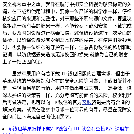
安全视为重中之重，就像在航行中把安全锚视为船只稳定的关
键，在下载和使用过程中，要像一位严谨的科学家一样，仔细
核实应用的来源和完整性，对于那些不明来源的文件，要坚决
像拒绝一颗有毒的糖果一样，不能轻易下载和安装，下载完成
后，要及时对设备进行病毒扫描，就像给设备进行一次全面的
体检，以确保设备没有受到恶意程序的侵害，在使用旧版钱包
时，也要像一位细心的守护者一样，注意备份钱包的私钥和助
记词，以防数据丢失造成无法挽回的损失,就像为自己的财富
上了一把坚固的锁。
虽然苹果用户有着下载 TP 钱包旧版的合理需求，但由于
苹果系统的严格限制和潜在的安全风险等因素，下载旧版并不
是一件轻而易举的事情，用户在做出尝试之前，一定要像一位
深思熟虑的决策者一样，充分考虑可能面临的风险，权衡利弊
后再做决定，也可以向 TP 钱包的官方
客服
咨询是否有合适的
解决方案，就像在迷雾中寻求一位可靠的向导，尽量在保障安
全的前提下满足自己的使用需求。
tp钱包苹果怎样下载-TP钱包有 HT 就会有空投吗？深度解