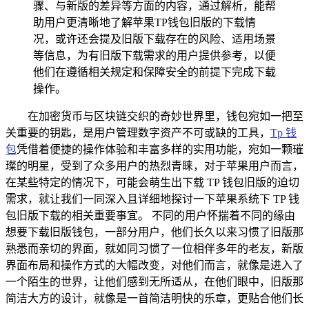
骤、与新版的差异等方面的内容，通过解析，能帮
助用户更清晰地了解苹果TP钱包旧版的下载情
况，或许还会提及旧版下载存在的风险、适用场景
等信息，为有旧版下载需求的用户提供参考，以便
他们在遵循相关规定和保障安全的前提下完成下载
操作。
在加密货币与区块链交织的奇妙世界里，钱包宛如一把至
关重要的钥匙，是用户管理数字资产不可或缺的工具，
Tp 钱
包
凭借着便捷的操作体验和丰富多样的实用功能，宛如一颗璀
璨的明星，受到了众多用户的热烈青睐，对于苹果用户而言，
在某些特定的情况下，可能会萌生出下载 TP 钱包旧版的迫切
需求，就让我们一同深入且详细地探讨一下苹果系统下 TP 钱
包旧版下载的相关重要事宜。 不同的用户怀揣着不同的缘由
想要下载旧版钱包，一部分用户，他们长久以来习惯了旧版那
熟悉而亲切的界面，就如同习惯了一位相伴多年的老友，新版
界面布局和操作方式的大幅改变，对他们而言，就像是进入了
一个陌生的世界，让他们感到无所适从，在他们眼中，旧版那
简洁大方的设计，就像是一首简洁明快的乐章，更贴合他们长