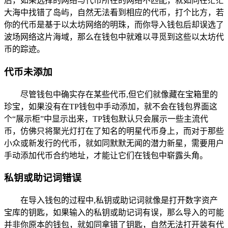
后，如果选择的网络与代币所在的网络不匹配，就如同在茫茫
大海中找错了岛屿，自然无法看到相应的代币，打个比方，若
你的代币是基于以太坊网络的明珠，而你导入钱包后却误选了
波场网络这片海域，那么在钱包中就难以寻觅到这些以太坊代
币的踪迹。
代币未添加
尽管钱包中确实存在某些代币,但它们就像藏在宝箱里的
珍宝，如果没有在TP钱包中手动添加，就不会在钱包界面这
个“展示柜”中显示出来，TP钱包默认只会展示一些主流代
币，仿佛只将聚光灯打在了知名的明星代币身上，而对于那些
小众或新发行的代币，就如同默默无闻的潜力新星，需要用户
手动添加代币合约地址，才能让它们在钱包中崭露头角。
私钥或助记词错误
在导入钱包的过程中,私钥或助记词就像是打开数字资产
宝库的钥匙，如果输入的私钥或助记词有误，那么导入的可能
并非你原本的钱包，就如同拿错了钥匙，自然无法打开装有代