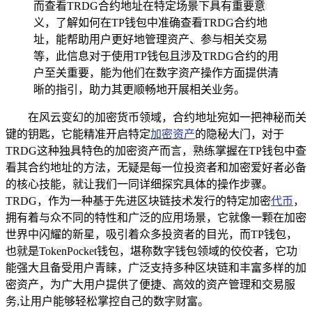
而查看TRDG合约地址在特定场景下具有重要意
义，了解如何在TP钱包中准确查看TRDG合约地
址，能帮助用户更好地管理资产、参与相关交易
等，此信息对于使用TP钱包且涉及TRDG合约的用
户至关重要，能为他们在数字资产操作方面提供清
晰的指引，助力其更顺畅地开展相关业务。
在风云变幻的加密货币领域，合约地址宛如一把神秘而关
键的钥匙，它能精准开启特定
加密资产
的隐秘大门，对于
TRDG这种独具特色的加密资产而言，熟练掌握在TP钱包中查
看其合约地址的方法，无疑是每一位投资者和加密爱好者必备
的核心技能，就让我们一同详细探究具体的操作步骤。
TRDG，作为一种基于先进区块链技术发行的特定加密
代币
，
拥有着与众不同的特性和广泛的应用场景，它就像一颗在加密
世界中闪耀的新星，吸引着众多投资者的目光，而TP钱包，
也就是TokenPocket钱包，堪称数字钱包领域的佼佼者，它功
能强大且备受用户青睐，广泛支持多种区块链和丰富多样的加
密资产，为广大用户提供了便捷、高效的资产管理和交易服
务,让用户能够轻松掌控自己的数字财富。