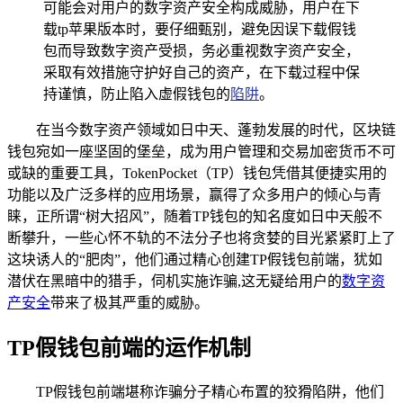
可能会对用户的数字资产安全构成威胁，用户在下
载tp苹果版本时，要仔细甄别，避免因误下载假钱
包而导致数字资产受损，务必重视数字资产安全，
采取有效措施守护好自己的资产，在下载过程中保
持谨慎，防止陷入虚假钱包的
陷阱
。
在当今数字资产领域如日中天、蓬勃发展的时代，区块链
钱包宛如一座坚固的堡垒，成为用户管理和交易加密货币不可
或缺的重要工具，TokenPocket（TP）钱包凭借其便捷实用的
功能以及广泛多样的应用场景，赢得了众多用户的倾心与青
睐，正所谓“树大招风”，随着TP钱包的知名度如日中天般不
断攀升，一些心怀不轨的不法分子也将贪婪的目光紧紧盯上了
这块诱人的“肥肉”，他们通过精心创建TP假钱包前端，犹如
潜伏在黑暗中的猎手，伺机实施诈骗,这无疑给用户的
数字资
产安全
带来了极其严重的威胁。
TP假钱包前端的运作机制
TP假钱包前端堪称诈骗分子精心布置的狡猾陷阱，他们