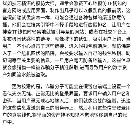
犹如技艺精湛的模仿大师，通常会煞费苦心地模仿TP钱包的
官方网站或应用界面，制作出几乎可以以假乱真的假前端，这
些假前端就像病毒一样，可能会通过各种各样的渠道肆意传
播，他们会在搜索引擎中不择手段地进行虚假排名，让用户在
搜索TP钱包时轻易地就被引导至假网站；或者在社交平台上
发布极具诱惑性的链接，就像撒下的诱饵，吸引用户上钩，当
用户一不小心点击了这些链接，进入假钱包前端后，就仿佛踏
入了一个危机四伏的陷阱，会被要求输入自己的钱包私钥、助
记词等至关重要的信息，一旦用户毫无防备地输入，这些信息
就会像猎物一样被诈骗分子精准获取,进而导致用户的数字资
产如同流水般被盗取。
更为狡猾的是，诈骗分子可能会在假钱包前端上设置一个
看似天衣无缝、正常无比的登录界面，要求用户输入用户名和
密码，当用户毫无戒心地输入后，他们就像贪婪的盗贼，迅速
将这些信息发送到自己的服务器上，然后利用这些信息登录用
户的真实钱包,将里面的资产神不知鬼不觉地转移到自己的账
户中。