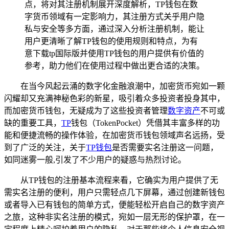
点，将对其注册机制展开深度解析，TP钱包在数
字货币领域有一定影响力，其注册方式关乎用户隐
私与安全等多方面，通过深入分析注册机制，能让
用户更清晰了解TP钱包的使用规则和特点，为有
意下载tp国际版并使用TP钱包的用户提供有价值的
参考，助力他们在使用过程中做出更合适的决策。
在当今风起云涌的数字化金融浪潮中，加密货币宛如一颗
闪耀却又充满神秘色彩的新星，吸引着众多投资者投身其中，
而加密货币钱包，无疑成为了这些投资者管理
数字资产
不可或
缺的重要工具，
TP
钱包（TokenPocket）凭借其丰富多样的功
能和便捷流畅的操作体验，在加密货币钱包领域声名远扬，受
到了广泛的关注，关于
TP钱包
是否需要实名注册这一问题，
如同迷雾一般,引发了不少用户的疑惑与热烈讨论。
从TP钱包的注册基本流程来看，它确实为用户提供了无
需实名注册的便利，用户只需轻点几下屏幕，通过创建新钱包
或者导入已有钱包的简单方式，便能轻松开启自己的数字资产
之旅，这种非实名注册的模式，宛如一层无形的保护罩，在一