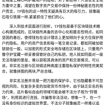
定程度上精心呵护着用户的隐私，对于那些将个人信息安全视
为重中之重，渴望在数字资产交易中保持一份神秘匿名性的用
户而言，TP钱包的这一特性无疑具有巨大的吸引力，就像磁
石吸引铁屑一样,紧紧抓住了他们的心。
深入到技术层面进行剖析，TP钱包是基于区块链技术精
心构建而成的，区块链所具备的去中心化和匿名性特点，如同
坚固的基石，使得钱包在设计理念上更加倾向于全方位保护用
户的隐私，用户的资产信息和每一笔交易记录，都如同被加密
锁锁住一般，以加密的形式安全地存储在区块链上，只要用户
像守护宝藏一样妥善保管好自己的私钥，他人就如同面对一座
无法攻破的堡垒，难以获取其具体的资产和交易情况，可以
说，非实名注册与区块链这种高度注重隐私保护的特性完美契
合，就像拼图的两块,严丝合缝。
非实名注册并非是一把万能的保护伞，它也隐藏着不可忽
视的风险，在复杂多变的加密货币市场中，由于缺乏实名的有
力约束，这片看似自由的领域可能会被不法分子视为“狩猎
场”，利用其进行洗钱、诈骗等非法活动，想象一下，在一个
没有身份标识的虚拟世界里，不法分子就像幽灵一样难以追