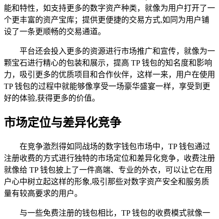
能和特性，如支持更多的数字资产种类，就像为用户打开了一
个更丰富的资产宝库；提供更便捷的交易方式,如同为用户铺
设了一条更顺畅的交易通道。
平台还会投入更多的资源进行市场推广和宣传，就像为一
颗宝石进行精心的包装和展示，提高 TP 钱包的知名度和影响
力，吸引更多的优质项目和合作伙伴，这样一来，用户在使用
TP 钱包的过程中就能够像享受一场豪华盛宴一样，享受到更
好的体验,获得更多的价值。
市场定位与差异化竞争
在竞争激烈得如同战场的数字钱包市场中，TP 钱包通过
注册收费的方式进行独特的市场定位和差异化竞争，收费注册
就像给 TP 钱包披上了一件高端、专业的外衣，可以让它在用
户心中树立起这样的形象,吸引那些对数字资产安全和服务质
量有较高要求的用户。
与一些免费注册的钱包相比，TP 钱包的收费模式就像一