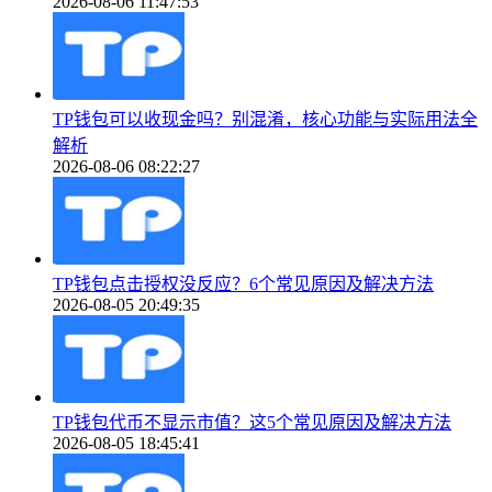
2026-08-06 11:47:53
TP钱包可以收现金吗？别混淆，核心功能与实际用法全
解析
2026-08-06 08:22:27
TP钱包点击授权没反应？6个常见原因及解决方法
2026-08-05 20:49:35
TP钱包代币不显示市值？这5个常见原因及解决方法
2026-08-05 18:45:41