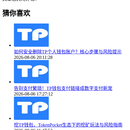
猜你喜欢
如何安全删除TP个人钱包账户？核心步骤与风险提示
2026-08-06 20:11:28
告别支付繁琐！TP钱包支付链接成数字支付新宠
2026-08-06 17:27:12
挖TP钱包，TokenPocket生态下的挖矿玩法与风险指南