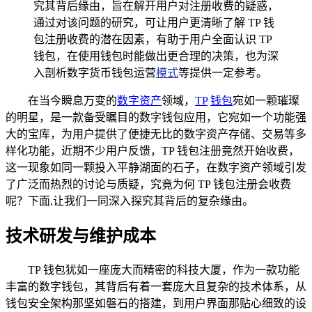
究其背后缘由，旨在解开用户对注册收费的疑惑，
通过对该问题的研究，可让用户更清晰了解 TP 钱
包注册收费的潜在因素，有助于用户全面认识 TP
钱包，在使用钱包时能做出更合理的决策，也为深
入剖析数字货币钱包运营
模式
等提供一定参考。
在当今瞬息万变的
数字资产
领域，
TP
钱包
宛如一颗璀璨
的明星，是一款备受瞩目的数字钱包应用，它宛如一个功能强
大的宝库，为用户提供了便捷无比的数字资产存储、交易等多
样化功能，近期不少用户反馈，TP 钱包注册竟然开始收费，
这一现象如同一颗投入平静湖面的石子，在数字资产领域引发
了广泛而热烈的讨论与质疑，究竟为何 TP 钱包注册会收费
呢？下面,让我们一同深入探究其背后的复杂缘由。
技术研发与维护成本
TP 钱包犹如一座庞大而精密的科技大厦，作为一款功能
丰富的数字钱包，其背后有着一套庞大且复杂的技术体系，从
钱包安全架构那坚如磐石的搭建，到用户界面那贴心细致的设