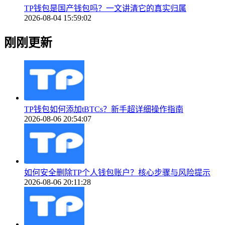
TP钱包是国产钱包吗？一文讲清它的真实归属
2026-08-04 15:59:02
刚刚更新
TP钱包如何添加tBTCs？新手超详细操作指南
2026-08-06 20:54:07
如何安全删除TP个人钱包账户？核心步骤与风险提示
2026-08-06 20:11:28