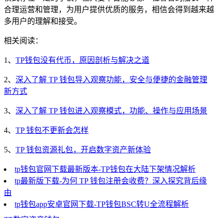
合理运营和管理，为用户提供优质的服务，相信会得到越来越
多用户的理解和接受。
相关阅读：
1、
TP钱包没有代币，原因剖析与解决之道
2、
深入了解 TP 钱包导入观察功能，安全与便捷的金融管理
新方式
3、
深入了解 TP 钱包进入观察模式，功能、操作与应用场景
4、
TP 钱包不更新会怎样
5、
TP 钱包资源礼包，开启数字资产新体验
tp钱包官网下载最新版本-TP钱包在大陆下架情况解析
tp最新版下载-为何 TP 钱包注册会收费？深入探究背后缘
由
tp钱包app安卓官网下载-TP钱包BSC转U全流程解析