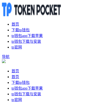
首页
下载tp钱包
tp钱包app下载苹果
tp钱包下载与安装
tp官网
导航
首页
首页
下载tp钱包
tp钱包app下载苹果
tp钱包下载与安装
tp官网