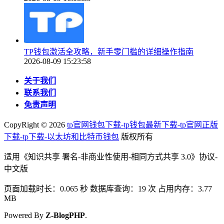
TP钱包激活全攻略，新手零门槛的详细操作指南
2026-08-09 15:23:58
关于我们
联系我们
免责声明
CopyRight ©
2026
tp官网钱包下载-tp钱包最新下载-tp官网正版
下载-tp下载-以太坊和比特币钱包
版权所有
适用《知识共享 署名-非商业性使用-相同方式共享 3.0》协议-
中文版
页面加载时长：0.065 秒 数据库查询：19 次 占用内存：3.77
MB
Powered By
Z-BlogPHP
.