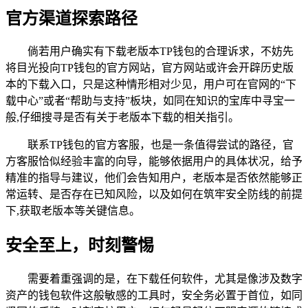
官方渠道探索路径
倘若用户确实有下载老版本TP钱包的合理诉求，不妨先
将目光投向TP钱包的官方网站，官方网站或许会开辟历史版
本的下载入口，只是这种情形相对少见，用户可在官网的“下
载中心”或者“帮助与支持”板块，如同在知识的宝库中寻宝一
般,仔细搜寻是否有关于老版本下载的相关指引。
联系TP钱包的官方客服，也是一条值得尝试的路径，官
方客服恰似经验丰富的向导，能够依据用户的具体状况，给予
精准的指导与建议，他们会告知用户，老版本是否依然能够正
常运转、是否存在已知风险，以及如何在筑牢安全防线的前提
下,获取老版本等关键信息。
安全至上，时刻警惕
需要着重强调的是，在下载任何软件，尤其是像涉及数字
资产的钱包软件这般敏感的工具时，安全务必置于首位，如同