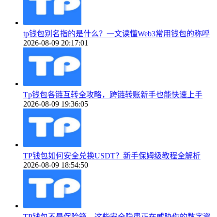
tp钱包别名指的是什么？一文读懂Web3常用钱包的称呼
2026-08-09 20:17:01
Tp钱包各链互转全攻略，跨链转账新手也能快速上手
2026-08-09 19:36:05
TP钱包如何安全兑换USDT？新手保姆级教程全解析
2026-08-09 18:54:50
TP钱包不是保险箱，这些安全隐患正在威胁你的数字资