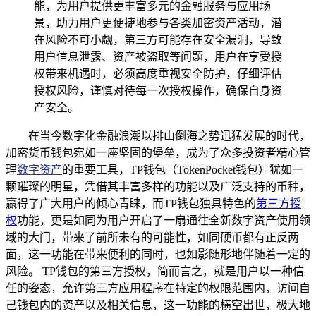
能，为用户提供更丰富多元的金融服务与应用场
景，助力用户更便捷地参与各类加密资产活动，潜
在风险不可小觑，第三方可能存在安全漏洞，导致
用户信息泄露、资产被盗取等问题，用户在享受授
权带来机遇时，必须高度重视安全防护，仔细评估
授权风险，谨慎对待每一次授权操作，确保自身资
产安全。
在当今数字化金融浪潮以排山倒海之势迅猛发展的时代，
加密货币钱包宛如一座坚固的堡垒，成为了众多投资者精心管
理
数字资产
的重要工具，TP钱包（TokenPocket钱包）犹如一
颗璀璨的明星，凭借其丰富多样的功能以及广泛支持的币种，
赢得了广大用户的倾心青睐，而TP钱包独具特色的
第三方授
权
功能，更是如同为用户开启了一扇通往全新数字资产使用领
域的大门，带来了前所未有的可能性，如同硬币都有正反两
面，这一功能在带来便利的同时，也如影随形地伴随着一定的
风险。 TP钱包的第三方授权，简而言之，就是用户以一种信
任的姿态，允许第三方应用程序在特定的权限范围内，访问自
己钱包内的资产以及相关信息，这一功能的横空出世，极大地