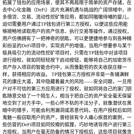
拓展了钱包的应用场景，使其不再局限于简单的资产存储，在
去中心化金融（DeFi）这片充满机遇与挑战的广阔领域中，许
多借贷、交易、流动性挖矿等应用，都如同嗷嗷待哺的婴儿，
迫切需要用户通过TP钱包进行第三方授权，以便这些应用能
够顺畅地读取用户的资产信息、执行交易等操作，通过授权，
用户仿佛拥有了一把神奇的钥匙，可以更便捷地参与到各种精
彩纷呈的DeFi项目中，实现资产的增值，当用户想要参与某个
极具吸引力的流动性挖矿项目时，只需在TP钱包中对该项目
进行授权，就如同轻轻按下启动按钮，能够将自己的加密货币
资产存入项目的智能合约中，从而像勤劳的农夫收获庄稼一
样，获得相应的收益。 TP钱包第三方授权并非是一条铺满鲜
花的康庄大道，其中隐藏着最大的风险——安全问题，一旦用
户对不可信的第三方应用进行了授权，就如同将自己的家门钥
匙随意交给了一个陌生人，相当于把自己的资产安全毫无保留
地交到了对方手中，一些心怀不轨的不法分子，就像潜伏在黑
暗中的猎手，可能会利用漏洞或恶意代码，在用户授权后如同
鬼魅一般窃取用户的资产，曾经就有令人痛心疾首的案例，一
些仿冒的DeFi项目如同狡猾的狐狸，巧妙地诱导用户进行第三
方授权，当用户在毫无防备的情况下授权后，这些项目就像贪