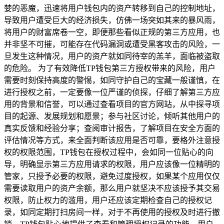
婪的恶魔，迅速将用户钱包内的资产转移到自己的控制地址，
导致用户遭受巨大的经济损失，仿佛一场突如其来的暴风雨，
将用户的财富席卷一空，即便那些看似正规的第三方应用，也
并非坚不可摧，可能存在代码漏洞或遭受黑客攻击的风险，一
旦发生这种情况，用户的资产就如同待宰的羔羊，面临被盗取
的危险。 为了有效降低TP钱包第三方授权带来的风险，用户
需要时刻保持高度的警惕，如同守护自己的宝藏一般谨慎，在
进行授权之前，一定要像一位严谨的侦探，仔细了解第三方应
用的背景和信誉，可以通过查看项目的官方网站，从中探寻项
目的起源、发展规划和愿景；参与社区讨论，倾听其他用户的
真实反馈和经验分享；查阅审计报告，了解项目在安全方面的
评估情况等方式，来全面判断该应用是否可靠，要格外注意授
权的权限范围，TP钱包在授权过程中，会如同一位贴心的向
导，明确显示第三方应用请求的权限，用户应该像一位精明的
管家，只授予必要的权限，避免过度授权，如果某个应用仅仅
需要读取用户的资产余额，那么用户就坚决不应该授予其交易
权限，防止权力的滥用，用户还应该定期检查自己的授权记
录，如同定期打扫房间一样，对于不再使用的授权及时进行撤