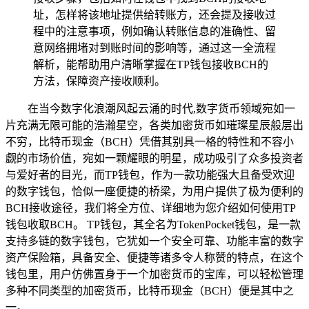
址，怎样将该地址提供给转账方，还会提及接收过
程中的注意事项，例如确认转账信息的准确性、留
意网络拥堵对到账时间的影响等，通过这一全流程
解析，能帮助用户清晰掌握在TP钱包接收BCH的
方法，保障资产接收顺利。
在当今数字化浪潮风起云涌的时代,数字货币领域宛如一
片充满无限可能的浩瀚星空，各类加密货币如璀璨星辰般层出
不穷，比特币现金（BCH）凭借其别具一格的特性和不容小
觑的市场价值，宛如一颗耀眼的明星，成功吸引了众多投资者
与爱好者的目光，而TP钱包，作为一款功能强大且备受欢迎
的数字钱包，恰似一座便捷的桥梁，为用户提供了极为便利的
BCH接收途径，我们将全方位、详细地为您介绍如何使用TP
钱包收取BCH。 TP钱包，其全名为TokenPocket钱包，是一款
支持多链的数字钱包，它犹如一个安全可靠、功能丰富的数字
资产保险箱，具备安全、便捷等诸多令人称赞的特点，在这个
钱包里，用户仿佛置身于一个加密货币的宝库，可以轻松管理
多种不同类型的加密货币，比特币现金（BCH）便是其中之
一。