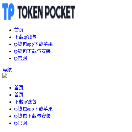
首页
下载tp钱包
tp钱包app下载苹果
tp钱包下载与安装
tp官网
导航
首页
首页
下载tp钱包
tp钱包app下载苹果
tp钱包下载与安装
tp官网