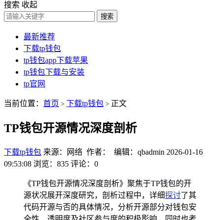
搜索
收起
搜索
最新推荐
下载tp钱包
tp钱包app下载苹果
tp钱包下载与安装
tp官网
当前位置：
首页
下载tp钱包
正文
>
>
TP钱包开源情况深度剖析
下载tp钱包
来源：网络 作者： 编辑：qbadmin
2026-01-16
09:53:08
浏览：835
评论：0
《TP钱包开源情况深度剖析》聚焦于TP钱包的开
源状况展开深度研究，剖析过程中，详细
探讨
了其
代码开源与否的具体情况，分析开源部分对钱包安
全性、透明度及社区参与度的积极影响，同时也考