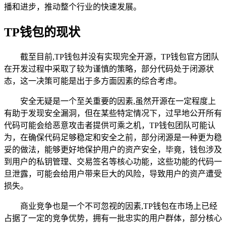
播和进步，推动整个行业的快速发展。
TP钱包的现状
截至目前,TP钱包并没有实现完全开源，TP钱包官方团队
在开发过程中采取了较为谨慎的策略，部分代码处于闭源状
态，这一决策可能是出于多方面因素的综合考虑。
安全无疑是一个至关重要的因素,虽然开源在一定程度上
有助于发现安全漏洞，但在某些特定情况下，过早地公开所有
代码可能会给恶意攻击者提供可乘之机，TP钱包团队可能认
为，在确保代码足够稳定和安全之前，部分闭源是一种更为稳
妥的做法，能够更好地保护用户的资产安全，毕竟，钱包涉及
到用户的私钥管理、交易签名等核心功能，这些功能的代码一
旦泄露，可能会给用户带来巨大的风险，导致用户的资产遭受
损失。
商业竞争也是一个不可忽视的因素,TP钱包在市场上已经
占据了一定的竞争优势，拥有一批忠实的用户群体，部分核心