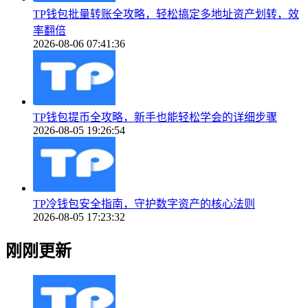
TP钱包批量转账全攻略，轻松搞定多地址资产划转，效
率翻倍
2026-08-06 07:41:36
TP钱包提币全攻略，新手也能轻松学会的详细步骤
2026-08-05 19:26:54
TP冷钱包安全指南，守护数字资产的核心法则
2026-08-05 17:23:32
刚刚更新