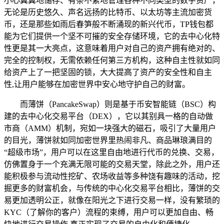
小心翼翼地储存、有条不紊地管理各种不同类型的数字资产，
无论是历史悠久、声名远扬的比特币、以太坊等主流加密货
币，还是那些如雨后春笋般不断涌现的新兴代币，TP钱包都
能为它们提供一个坚不可摧的安全存储环境，它的去中心化特
性更是其一大亮点，这意味着用户对自己的资产拥有绝对的、
完全的控制权，无需依赖任何第三方机构，这种自主性就如同
给资产上了一把坚固的锁，大大提高了资产的安全性和自主
性,让用户能够在加密世界中安心地守护自己的财富。
而薄饼（PancakeSwap）则是基于币安智能链（BSC）构
建的去中心化交易平台（DEX），它以其别具一格的自动做
市商（AMM）机制，宛如一块强大的磁石，吸引了大量用户
的目光，薄饼就如同加密世界里热闹非凡、商品琳琅满目的
“超级市场”，用户可以在这里自由地进行代币的兑换、交易，
仿佛置身于一个充满无限可能的交易天堂，除此之外，用户还
能积极参与流动性挖矿、农场收益等多种饶有趣味的活动，挖
掘更多的财富机会，与传统的中心化交易平台相比，薄饼的交
易更加透明公正，就像在阳光之下进行交易一样，没有繁琐的
KYC（了解你的客户）流程的束缚，用户可以更加自由、畅