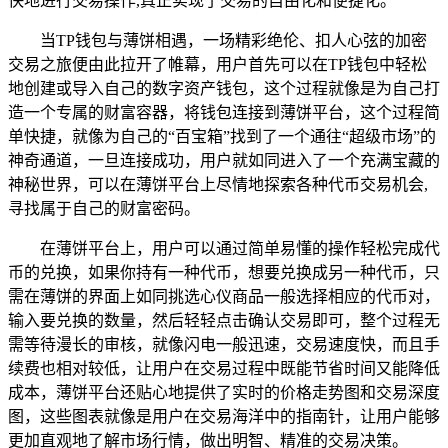
快地进行交易操作,真正实现了交易的自由化和便捷化。
当TP钱包与薄饼相遇，一场精彩绝伦、扣人心弦的加密
交易之旅便由此拉开了帷幕，用户首先可以在TP钱包中轻松
地创建或导入自己的数字资产钱包，这个过程就像是为自己打
造一个专属的财富容器，将钱包连接到薄饼平台，这个过程简
单快捷，就像为自己的“百宝箱”找到了一个通往“超级市场”的
神奇通道，一旦连接成功，用户就如同进入了一个充满宝藏的
神秘世界，可以在薄饼平台上尽情地探索各种代币交易机会,
寻找属于自己的财富密码。
在薄饼平台上，用户可以通过简单易懂的操作轻松完成代
币的兑换，如果你持有一种代币，想要兑换成另一种代币，只
需在薄饼的界面上如同挑选心仪商品一般选择相应的代币对，
输入要兑换的数量，然后轻轻点击确认交易即可，整个过程无
需等待漫长的审核，就像闪电一般迅速，交易速度快，而且手
续费也相对较低，让用户在交易过程中既能节省时间又能降低
成本，薄饼平台还贴心地提供了实时的价格走势图和交易深度
图，这些图表就像是用户在交易海洋中的指南针，让用户能够
更加直观地了解市场行情，做出明智、精准的交易决策。