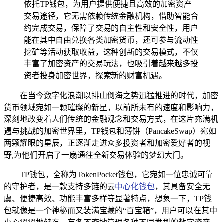
依托TP钱包，为用户提供便捷且高效的加密资产
交易途径，它无需依赖传统金融机构，借助智能合
约完成交易，保障了交易的自主性和安全性，用户
能在其中自由兑换各类加密货币，还可参与流动性
挖矿等活动获取收益，这种创新的交易模式，不仅
丰富了加密资产的交易玩法，也吸引着越来越多投
资者投身加密世界，探索新的财富机遇。
在当今数字化浪潮以排山倒海之势迅猛推进的时代，加密
货币领域宛如一颗璀璨的新星，以前所未有的速度和影响力，
深刻地改变着人们传统的金融观念和交易方式，在这片充满机
遇与挑战的加密世界里，TP钱包和薄饼（PancakeSwap）宛如
两颗耀眼的星辰，正逐渐走进众多投资者和加密爱好者的视
野,为他们开启了一扇通往全新交易体验的梦幻大门。
TP钱包，全称为TokenPocket钱包，它宛如一位忠诚可靠
的守护者，是一款支持多链的去
中心化钱包
，其具备安全无
虞、便捷高效、功能丰富多样等显著特点，想象一下，TP钱
包就像是一个神秘而又装满宝藏的“百宝箱”，用户可以在其中