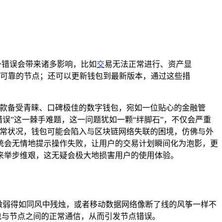
一错误会带来诸多影响，比如
交
易无法正常进行、资产显
可靠的节点；还可以更新钱包到最新版本，通过这些措
一款备受青睐、口碑极佳的数字钱包，宛如一位贴心的金融管
误”这一棘手难题，这一问题犹如一颗“绊脚石”，不仅会严重
异常状况，钱包可能会陷入与区块链网络失联的困境，仿佛与外
统会无情地提示操作失败，让用户的交易计划瞬间化为泡影，更
来举步维艰，这无疑会极大地损害用户的使用体验。
号微弱得如同风中残烛，或者移动数据网络像断了线的风筝一样不
包与节点之间的正常通信，从而引发节点错误。