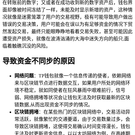
在转账前的数字；又或者在成功收到新的数字资产后，钱包界
面却像被时间冻结了一样，未能及时显示新增的资产，这种情
况就像是迷雾笼罩了用户的交易视野，极有可能导致用户做出
错误的交易决策，用户可能会在误以为有足够资金的情况下贸
然发起交易，最终只能眼睁睁地看着交易失败，甚至可能因此
遭受资产损失，就像在波涛汹涌的大海中迷失方向的船只,面
临着触礁沉没的风险。
导致资金不同步的原因
网络问题
：TP钱包就像一个信息传递的使者，依赖网络
来与区块链节点进行数据交互，如果用户所处的网络环
境不稳定，就如同使者在狂风暴雨中艰难前行，信号
弱、网络拥堵等状况会让钱包无法及时获取最新的区块
链数据,从而出现资金不同步的情况。
区块链拥堵
：在某些热门的区块链网络中，交易活动异
常活跃，就像繁忙的交通要道，由于交易数量过多，会
导致区块链拥堵，这使得交易确认时间变得漫长，钱包
无法及时更新资金信息，以以太坊网络为例，在高峰期