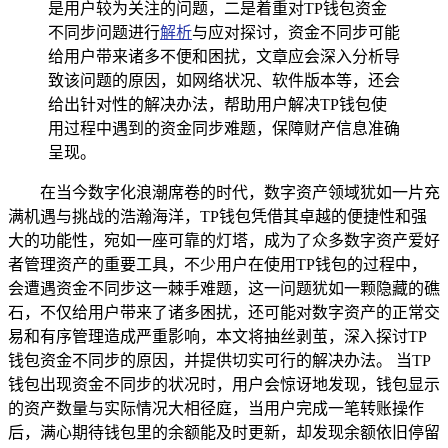
是用户较为关注的问题，二是着重对TP钱包资金
不同步问题进行
解析
与应对探讨，资金不同步可能
给用户带来诸多不便和困扰，文章应会深入分析导
致该问题的原因，如网络状况、软件版本等，还会
给出针对性的解决办法，帮助用户解决TP钱包使
用过程中遇到的资金同步难题，保障财产信息准确
呈现。
在当今数字化浪潮席卷的时代，数字资产领域犹如一片充
满机遇与挑战的浩瀚海洋，TP钱包凭借其卓越的便捷性和强
大的功能性，宛如一座可靠的灯塔，成为了众多数字资产爱好
者管理资产的重要工具，不少用户在使用TP钱包的过程中，
会遭遇资金不同步这一棘手难题，这一问题犹如一颗隐藏的礁
石，不仅给用户带来了诸多困扰，还可能对数字资产的正常交
易和有序管理造成严重影响，本文将抽丝剥茧，深入探讨TP
钱包资金不同步的原因，并提供切实可行的解决办法。 当TP
钱包出现资金不同步的状况时，用户会惊讶地发现，钱包显示
的资产数量与实际情况大相径庭，当用户完成一笔转账操作
后，满心期待钱包里的余额能及时更新，却发现余额依旧停留