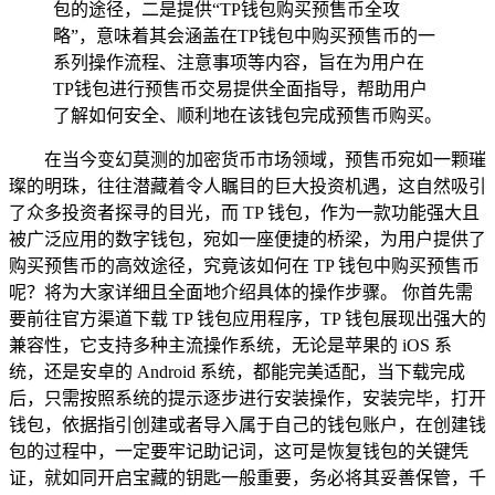
包的途径，二是提供“TP钱包购买预售币全攻
略”，意味着其会涵盖在TP钱包中购买预售币的一
系列操作流程、注意事项等内容，旨在为用户在
TP钱包进行预售币交易提供全面指导，帮助用户
了解如何安全、顺利地在该钱包完成预售币购买。
在当今变幻莫测的加密货币市场领域，预售币宛如一颗璀
璨的明珠，往往潜藏着令人瞩目的巨大投资机遇，这自然吸引
了众多投资者探寻的目光，而 TP 钱包，作为一款功能强大且
被广泛应用的数字钱包，宛如一座便捷的桥梁，为用户提供了
购买预售币的高效途径，究竟该如何在 TP 钱包中购买预售币
呢？将为大家详细且全面地介绍具体的操作步骤。 你首先需
要前往官方渠道下载 TP 钱包应用程序，TP 钱包展现出强大的
兼容性，它支持多种主流操作系统，无论是苹果的 iOS 系
统，还是安卓的 Android 系统，都能完美适配，当下载完成
后，只需按照系统的提示逐步进行安装操作，安装完毕，打开
钱包，依据指引创建或者导入属于自己的钱包账户，在创建钱
包的过程中，一定要牢记助记词，这可是恢复钱包的关键凭
证，就如同开启宝藏的钥匙一般重要，务必将其妥善保管，千